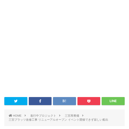
HOME
進行中プロジェクト
三宮再整備
三宮プラッツ改修工事 リニューアルオープン イベント開催できず寂しい船出