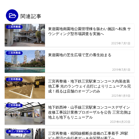
関連記事
三宮再整備
東遊園地南園地公園管理棟を賑わい施設へ転換 サ
ウンディング型市場調査を実施へ
2025年7月1日
三宮再整備
東遊園地の芝生広場で芝の養生始まる
2019年3月1日
三宮再整備
三宮再整備・地下鉄三宮駅東コンコース内装改装
他工事 光のランウェイ点灯によりリニューアル完
成！残るは店舗のオープンのみ
2025年1月9日
三宮再整備
地下鉄西神・山手線三宮駅東コンコースデザイン
改修工事設計業務プロポーザルを公告 三宮北側は
地上も地下もリニューアル
2021年6月20日
JR三ノ宮新駅ビル
三宮再整備・税関線横断歩道橋の工事着手 JR駅
ビル周辺の歩行者デッキ全区間が着工へ