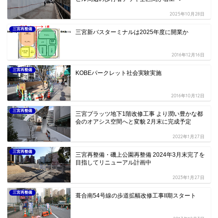
2025年10月28日
三宮再整備
三宮新バスターミナルは2025年度に開業か
2016年12月16日
三宮再整備
KOBEパークレット社会実験実施
2016年10月12日
三宮再整備
三宮プラッツ地下1階改修工事 より潤い豊かな都
会のオアシス空間へと変貌 2月末に完成予定
2022年1月27日
三宮再整備
三宮再整備・磯上公園再整備 2024年3月末完了を
目指してリニューアル計画中
2023年1月27日
三宮再整備
葺合南54号線の歩道拡幅改修工事II期スタート