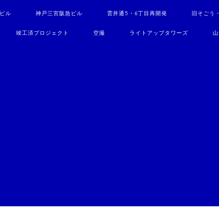
駅ビル
神戸三宮阪急ビル
雲井通5・6丁目再開発
旧そごう
竣工済プロジェクト
空撮
ライトアップタワーズ
山