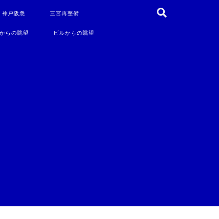
・神戸阪急
三宮再整備
からの眺望
ビルからの眺望