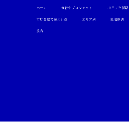
ホーム
進行中プロジェクト
JR三ノ宮新
市庁舎建て替え計画
エリア別
地域探訪
提言