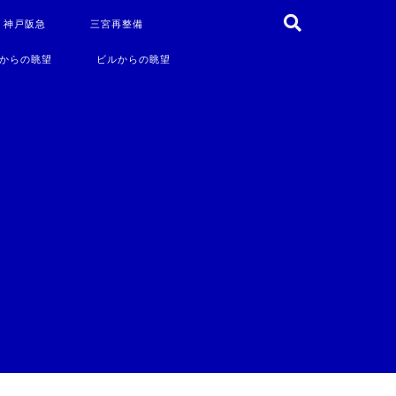
・神戸阪急
三宮再整備
からの眺望
ビルからの眺望