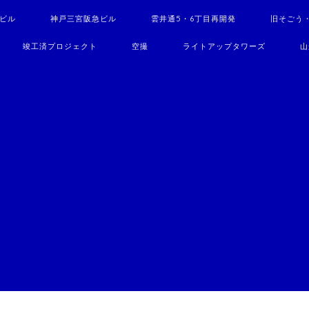
駅ビル
神戸三宮阪急ビル
雲井通5・6丁目再開発
旧そごう
竣工済プロジェクト
空撮
ライトアップタワーズ
山