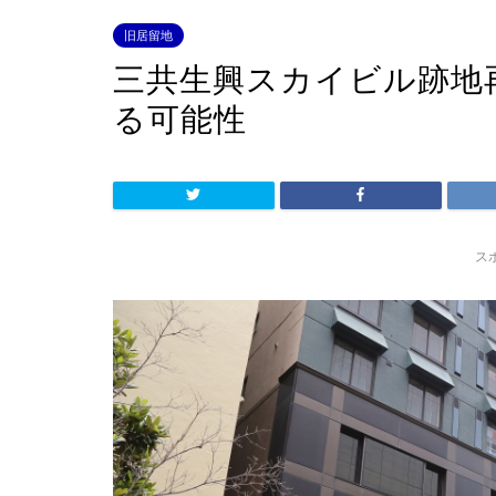
旧居留地
三共生興スカイビル跡地
る可能性
ス