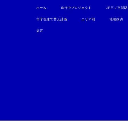
ホーム
進行中プロジェクト
JR三ノ宮新
市庁舎建て替え計画
エリア別
地域探訪
提言