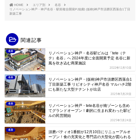
HOME
エリア別
名谷
リノベーション神戸・神戸名谷・駅前複合開発PJ始動 (仮称)神戸市須磨区西落合1丁目
新築工事
関連記事
名谷
リノベーション神戸・名谷駅ビルは「tete（テ
テ）名谷」へ 2024年度に全面開業予定 名谷に新
風を吹き込む商業施設
2022年12月10日
名谷
リノベーション神戸・(仮称)神戸市須磨区西落合1
丁目新築工事 リビオシティ神戸名谷 マルハチ2階
にも新たな大型テナントが出店
2025年3月29日
名谷
リノベーション神戸・tete名谷が南ゾーンも含め
てグランドオープン！劇的に生まれ変わった駅ビ
ルの民営開始
2025年3月24日
名谷
須磨パティオ1番館が12月10日にリニューアルオ
ープン！食の充実化と専門店の大型化が図られる