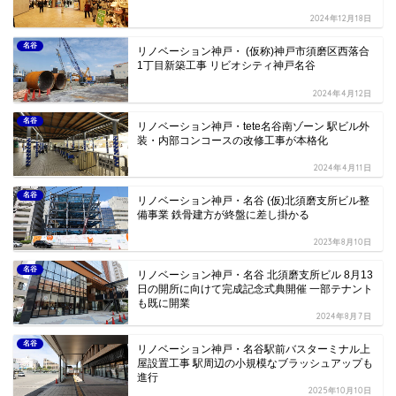
2024年12月18日
名谷
リノベーション神戸・ (仮称)神戸市須磨区西落合
1丁目新築工事 リビオシティ神戸名谷
2024年4月12日
名谷
リノベーション神戸・tete名谷南ゾーン 駅ビル外
装・内部コンコースの改修工事が本格化
2024年4月11日
名谷
リノベーション神戸・名谷 (仮)北須磨支所ビル整
備事業 鉄骨建方が終盤に差し掛かる
2023年8月10日
名谷
リノベーション神戸・名谷 北須磨支所ビル 8月13
日の開所に向けて完成記念式典開催 一部テナント
も既に開業
2024年8月7日
名谷
リノベーション神戸・名谷駅前バスターミナル上
屋設置工事 駅周辺の小規模なブラッシュアップも
進行
2025年10月10日