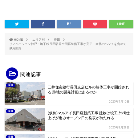
HOME
エリア別
長田
リノベーション神戸・地下鉄長田駅前空間再整備工事が完了・南北のベンチを含めて
供用開始
関連記事
長田
三井住友銀行長田支店ビルの解体工事が開始され
る 跡地の開発計画はあるのか
2025年9月10日
長田
(仮称)マルアイ長田店新築工事 建物は竣工 外構仕
上げが進みオープン日の発表が待たれる
2025年8月28日
長田