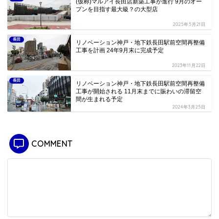
(仮称)マルアイ長田店新築工事が進行 9月のオー
プンを目指す最大級？の大型店
2025年5月21日
長田
リノベーション神戸・地下鉄長田駅前空間再整備
工事を計画 24年9月末に完成予定
2023年11月22日
長田
リノベーション神戸・地下鉄長田駅前空間再整備
工事が開始される 11月末までに賑わいの滞留空
間が生まれる予定
2024年3月25日
COMMENT