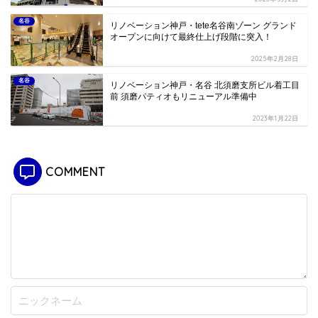
名谷
リノベーション神戸・tete名谷南ゾーン グランド
オープンに向けて最終仕上げ段階に突入！
2025年2月28日
名谷
リノベーション神戸・名谷 北須磨支所ビル着工目
前 須磨パティオもリニューアル準備中
2023年1月22日
COMMENT