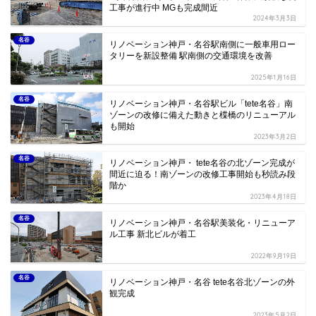
工事が進行中 MGも完成間近
2024年3月3日
名谷
リノベーション神戸・名谷駅南側に一般車用ロー
タリーを新設整備 駅南側の交通環境を改善
2025年1月16日
名谷
リノベーション神戸・名谷駅ビル「tete名谷」南
ゾーンの改修に備えた動きと楪橋のリニューアル
も開始
2023年3月2日
名谷
リノベーション神戸・ tete名谷の北ゾーン完成が
間近に迫る！南ゾーンの改修工事開始も秒読み段
階か
2023年4月18日
名谷
リノベーション神戸・名谷駅美装化・リニューア
ル工事 新北ビルが着工
2022年9月19日
名谷
リノベーション神戸・名谷 tete名谷北ゾーンの外
観完成
2023年5月2日