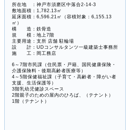
所在地 ：神戸市須磨区中落合2-14-3
敷地面積：1,782.13㎡
延床面積：6,596.21㎡（容積対象：6,155.13
㎡）
構 造：鉄骨造
規 模：地上7階
主要用途：支所 店舗 駐輪場
設 計：UDコンサルタンツ一級建築士事務所
施 工：岡工務店
6～7階市民課（住民票・戸籍、国民健康保険・
介護保険料・後期高齢者医療等）
4～5階保健福祉課（子育て・高齢者・障がい者
支援、生活保護等）
3階乳幼児健診スペース
2階親子のための屋内のひろば、（テナント）
1階（テナント）