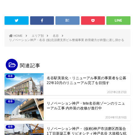
HOME
エリア別
名谷
リノベーション神戸・名谷 (仮)北須磨支所ビル整備事業 鉄骨建方が終盤に差し掛かる
関連記事
名谷
名谷駅美装化・リニューアル事業の事業者を公募
22年10月のリニューアル完了を目指す
2021年2月23日
名谷
リノベーション神戸・tete名谷南ゾーンのリニュ
ーアル工事 内外装の改修が進行中
2024年10月18日
名谷
リノベーション神戸・ (仮称)神戸市須磨区西落合
1丁目新築工事 リビオシティ神戸名谷 大規模な杭