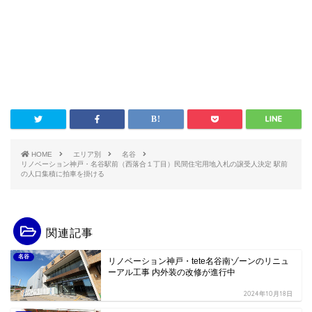
HOME
エリア別
名谷
リノベーション神戸・名谷駅前（西落合１丁目）民間住宅用地入札の譲受人決定 駅前
の人口集積に拍車を掛ける
関連記事
名谷
リノベーション神戸・tete名谷南ゾーンのリニュ
ーアル工事 内外装の改修が進行中
2024年10月18日