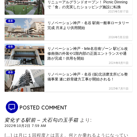
リニューアルグランドオープン！ Picnic Dinning
で「食」の充実したショッピング施設に転換
2025年3月17日
名谷
リノベーション神戸・名谷 駅南一般車ロータリー
完成 月末より供用開始
2026年3月22日
名谷
リノベーション神戸・tete名谷南ゾーン 駅ビル改
修南側の外装や1階内部の正面エントランスや通
路が完成！供用を開始
2024年8月11日
名谷
リノベーション神戸・名谷 (仮)北須磨支所ビル整
備事業 遂に鉄骨建方工事が開始される！
2023年7月11日
POSTED COMMENT
変化する駅前 – 大石勾の玉手箱
より:
2022年10月2日 7:59 AM
[…] は月に１回程度とは言え、何とか乗れるようになってい