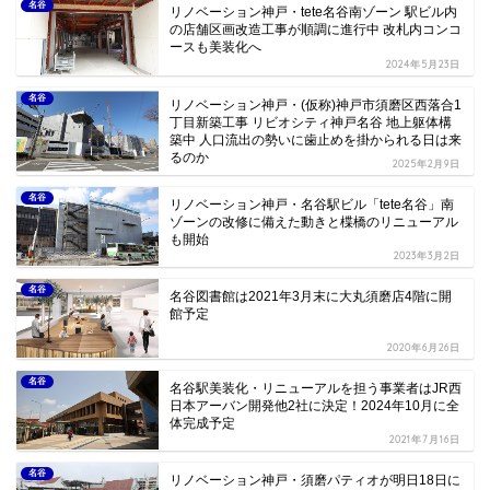
名谷
リノベーション神戸・tete名谷南ゾーン 駅ビル内
の店舗区画改造工事が順調に進行中 改札内コンコ
ースも美装化へ
2024年5月23日
名谷
リノベーション神戸・(仮称)神戸市須磨区西落合1
丁目新築工事 リビオシティ神戸名谷 地上躯体構
築中 人口流出の勢いに歯止めを掛かられる日は来
るのか
2025年2月9日
名谷
リノベーション神戸・名谷駅ビル「tete名谷」南
ゾーンの改修に備えた動きと楪橋のリニューアル
も開始
2023年3月2日
名谷
名谷図書館は2021年3月末に大丸須磨店4階に開
館予定
2020年6月26日
名谷
名谷駅美装化・リニューアルを担う事業者はJR西
日本アーバン開発他2社に決定！2024年10月に全
体完成予定
2021年7月16日
名谷
リノベーション神戸・須磨パティオが明日18日に