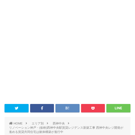
HOME
エリア別
西神中央
リノベーション神戸・(仮称)西神中央駅賃貸レジデンス新築工事 西神中央レジ開発が
進める賃貸共同住宅は躯体構築が進行中