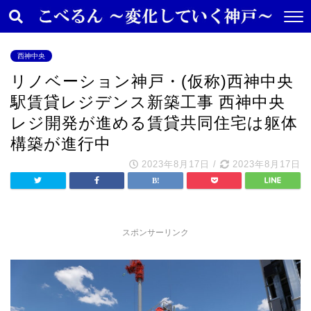
西神中央
リノベーション神戸・(仮称)西神中央
駅賃貸レジデンス新築工事 西神中央
レジ開発が進める賃貸共同住宅は躯体
構築が進行中
2023年8月17日
/
2023年8月17日
スポンサーリンク