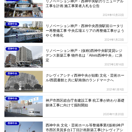
リノベーション神戸・西神中央駅のリニューアル
工事を計画 施工事業者入札を公告
2024年10月22日
西神中央
リノベーション神戸・西神中央西側駅前ロータリ
ー再整備工事 中央広場エリアの再整備工事がよう
やく本格化
2024年1月22日
西神中央
リノベーション神戸・(仮称)西神中央駅賃貸レジ
デンス新築工事 物件名は「Alivis西神中央」に決
定
2025年2月16日
西神中央
クレヴィアシティ西神中央が始動 文化・芸術ホー
ル/西図書館と共に駅南側のランドマークへ
2021年1月9日
西神中央
神戸市西区総合庁舎建設工事 杭工事が終わり基礎
躯体工事に向けて掘削開始
2020年11月20日
西神中央
西神中央 文化・芸術ホール等整備事業/(仮称)神戸
市西区美賀多台1丁目計画新築工事(クレヴィアシ