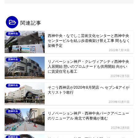
関連記事
西神中央
西神中央・なでしこ芸術文化センターと西神中央
センタービルを結ぶ歩道橋架け替え工事 間もなく
架橋予定
2022年7月14日
西神中央
リノベーション神戸・クレヴィアシティ西神中央
入居開始 憩いのプロムナードも供用開始 向かい
に賃貸住宅も着工
2023年2月5日
西神中央
そごう西神店が2020年8月閉店 へ セブン&アイが
大リストラ敢行
2019年10月11日
西神中央
リノベーション神戸・西神中央パークアベニュー
のリニューアル 南北で再整備が進む
2023年2月8日
西神中央