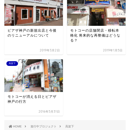
ピアザ神戸の新規出店と今後
モトコーの店舗閉店・移転本
のリニューアルについて
格化 将来的な再整備はどうな
る？
2019年3月2日
2019年1月5日
高架下
モトコーが消える日とピアザ
神戸の行方
2016年5月31日
HOME
進行中プロジェクト
高架下