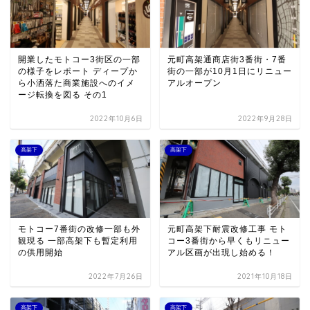
開業したモトコー3街区の一部
元町高架通商店街3番街・7番
の様子をレポート ディープか
街の一部が10月1日にリニュー
ら小洒落た商業施設へのイメ
アルオープン
ージ転換を図る その1
2022年10月6日
2022年9月28日
高架下
高架下
モトコー7番街の改修一部も外
元町高架下耐震改修工事 モト
観現る 一部高架下も暫定利用
コー3番街から早くもリニュー
の供用開始
アル区画が出現し始める！
2022年7月26日
2021年10月18日
高架下
高架下