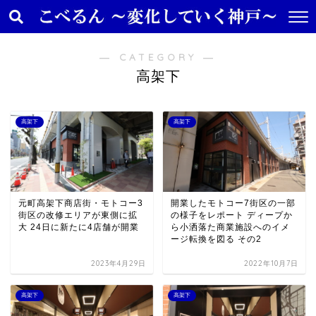
― CATEGORY ―
高架下
高架下
高架下
元町高架下商店街・モトコー3
開業したモトコー7街区の一部
街区の改修エリアが東側に拡
の様子をレポート ディープか
大 24日に新たに4店舗が開業
ら小洒落た商業施設へのイメ
ージ転換を図る その2
2023年4月29日
2022年10月7日
高架下
高架下