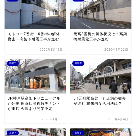
モトコー7番街・6番街の解体
元高3番街の解体状況は？高架
撤去・高架下耐震工事が進む
橋耐震化工事が進む
2020年8月18日
2020年3月22日
高架下
高架下
JR神戸駅高架下リニューアル
JR元町駅高架下も店舗の撤去
が始動 飲食店等複数テナント
が進む 将来的な活用法は？
が出店 今週より開業予定
2020年1月9日
2019年4月4日
高架下
高架下