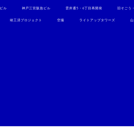
駅ビル
神戸三宮阪急ビル
雲井通5・6丁目再開発
旧そごう
竣工済プロジェクト
空撮
ライトアップタワーズ
山