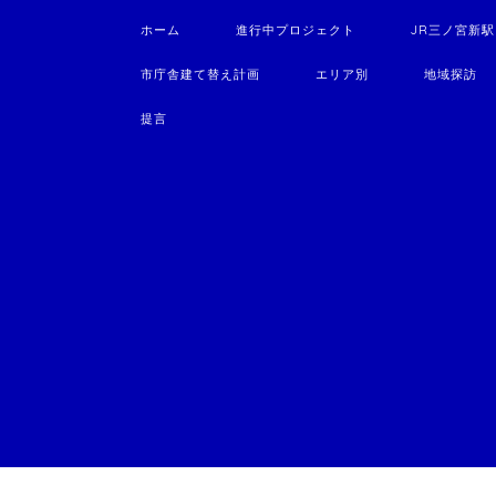
ホーム
進行中プロジェクト
JR三ノ宮新
市庁舎建て替え計画
エリア別
地域探訪
提言