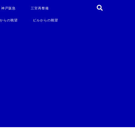
・神戸阪急
三宮再整備
からの眺望
ビルからの眺望