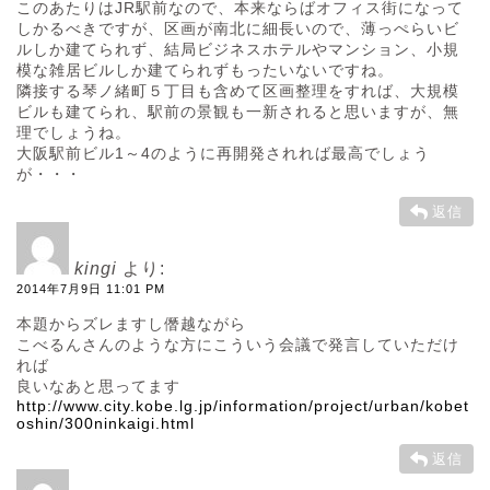
このあたりはJR駅前なので、本来ならばオフィス街になって
しかるべきですが、区画が南北に細長いので、薄っぺらいビ
ルしか建てられず、結局ビジネスホテルやマンション、小規
模な雑居ビルしか建てられずもったいないですね。
隣接する琴ノ緒町５丁目も含めて区画整理をすれば、大規模
ビルも建てられ、駅前の景観も一新されると思いますが、無
理でしょうね。
大阪駅前ビル1～4のように再開発されれば最高でしょう
が・・・
返信
kingi
より:
2014年7月9日 11:01 PM
本題からズレますし僭越ながら
こべるんさんのような方にこういう会議で発言していただけ
れば
良いなあと思ってます
http://www.city.kobe.lg.jp/information/project/urban/kobet
oshin/300ninkaigi.html
返信