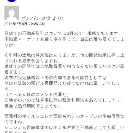
ゼンパンコウ
より:
2014年7月8日 10:20 AM
高値での不動産取引については3月末で一服感があります。
不動産マ－ケットも踊り場を作って、当面は落ち着くでしょ
うか。
布引町の土地は将来性はありますが、他の開発効果に押し上
げられる必要がありますね。
単体での開発では土地取得費が相当安くない限りリスクが高
過ぎます。
現在の設定価格以上での売却できる可能性としては、
やはり阪急の駅ビル再開発より後でなければ厳しいでしょ
う。
（こべるん様のコメントの通り）
立地がいいので駐車場以外の暫定利用法もあるでしょうし、
当面は熟成期間でしょうか。
西元町のホテルシェレナ西館もホテルオ－プンの準備段階な
のですね。
シェレナも西館単体ではホテル営業も不動産としても厳しい
印象ですが、