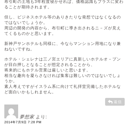
布引町の土地も3年程度寝かせれば、価格認識もプラスに変わ
ることが期待されます。
但し、ビジネスホテル等のありきたりな発想ではなくなるの
ではないでしょうか。
周辺の開発の内容から、布引町に導き出されるニ－ズが見え
てくるものかと思います。
新神戸サンホテルも同様に、今ならマンション用地になり兼
ねないですね。
ホテル・シェレナは三ノ宮エリアに真新しいホテルオ－プン
が目白押しとなることが想定されることから、
将来的にもホテル営業は厳しいと思います。
相当な趣向を凝らさなければ集客は難しいのではないでしょ
うか。
素人考えですがイスラム系に向けて礼拝堂完備したホテルな
ど面白いかもしれません。
返信
夢想家
より:
2014年7月9日 7:28 PM