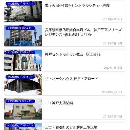
その他都心プロジェクト
市庁舎旧4号館をセントラルシティへ売却
2013年2月22日
その他都心プロジェクト
兵庫県医療信用組合本店ビル＋神戸三宮ブリーズ
レジデンス -磯上通3丁目計画-
2012年5月12日
その他都心プロジェクト
神戸セントモルガン教会 ~竣工目前~
2012年1月13日
その他都心プロジェクト
ザ・パークハウス 神戸トアロード
2012年10月25日
その他都心プロジェクト
ＪＴ神戸支店閉鎖
2013年3月10日
その他都心プロジェクト
三宮・布引町のビル解体工事現場