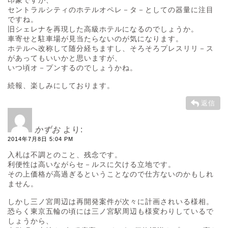
セントラルシティのホテルオペレ－タ－としての器量に注目
ですね。
旧シェレナを再現した高級ホテルになるのでしょうか。
車寄せと駐車場が見当たらないのが気になります。
ホテルへ改称して随分経ちますし、そろそろプレスリリ－ス
があってもいいかと思いますが、
いつ頃オ－プンするのでしょうかね。
続報、楽しみにしております。
返信
かずお
より:
2014年7月8日 5:04 PM
入札は不調とのこと、残念です。
利便性は高いながらセ－ルスに欠ける立地です。
その上価格が高過ぎるということなので仕方ないのかもしれ
ません。
しかし三ノ宮周辺は再開発案件が次々に計画されいる様相。
恐らく東京五輪の頃には三ノ宮駅周辺も様変わりしているで
しょうから、