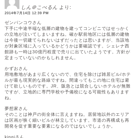
しん＠こべるん
より:
2014年7月14日 12:39 PM
ゼンパンコウさん
下手に中途半端な低層の建物を建ってコンビニではせっかく
の立地が泣いてしまいますね。確か駅前地区には低層の建物
は今後一切建てられないはずだったとは思いますが、当該地
が対象区域に入っているかどうかは要確認です。シェレナ西
館跡も一時は30億円程度で売りに出ていたようです。方針が
定まっていないのかもしれません。
かずおさん
用地敷地があまり広くないので、住宅を除けば雑居ビル/ホテ
ルが最も現実的な路線ですね。間違ってもこの地に住宅は避
けて欲しいものです。JR、阪急とは競合しないホテルが無難
ですが、立地的に専門学校や予備校になる可能性もあります
ね。
夢想家さん
そのことは神戸の街全体に言えますね。居留地以外のエリア
は区画が狭く細いビルが林立しています。市道の再構成も再
開発を促す重要な要素になるのではないでしょうか。
kingiさん