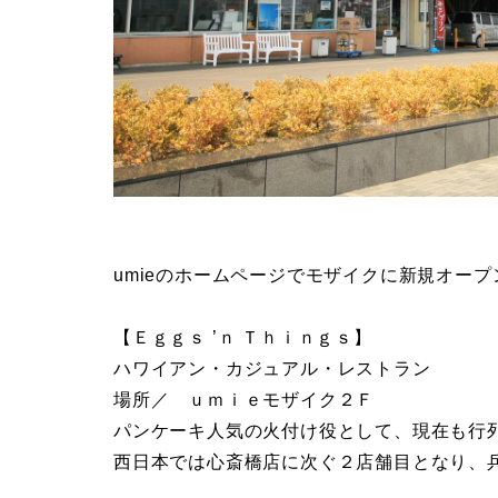
umieのホームページでモザイクに新規オー
【Ｅｇｇｓ ’ｎ Ｔｈｉｎｇｓ】
ハワイアン・カジュアル・レストラン
場所／ ｕｍｉｅモザイク２Ｆ
パンケーキ人気の火付け役として、現在も行
西日本では心斎橋店に次ぐ２店舗目となり、