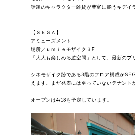
話題のキャラクター雑貨が豊富に揃うキデイ
【ＳＥＧＡ】
アミューズメント
場所／ｕｍｉｅモザイク３F
「大人も楽しめる遊空間」として、最新のプ
シネモザイク跡である3階のフロア構成がSE
えます。まだ発表には至っていないテナント
オープンは4/18を予定しています。