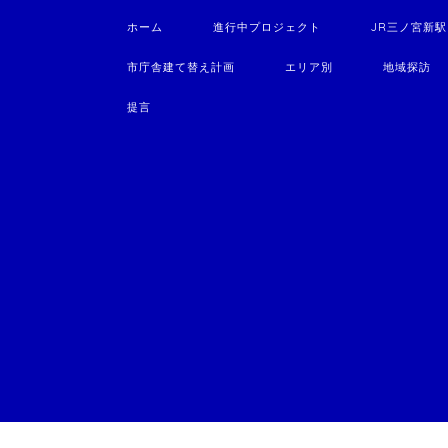
ホーム
進行中プロジェクト
JR三ノ宮新
市庁舎建て替え計画
エリア別
地域探訪
提言