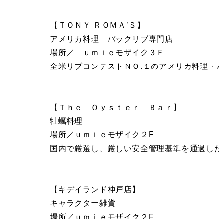
【ＴＯＮＹ ＲＯＭＡ’Ｓ】
アメリカ料理 バックリブ専門店
場所／ ｕｍｉｅモザイク３Ｆ
全米リブコンテストＮＯ.１のアメリカ料理・
【Ｔｈｅ Ｏｙｓｔｅｒ Ｂａｒ】
牡蠣料理
場所／ｕｍｉｅモザイク２F
国内で厳選し、厳しい安全管理基準を通過し
【キデイランド神戸店】
キャラクター雑貨
場所／ｕｍｉｅモザイク２F