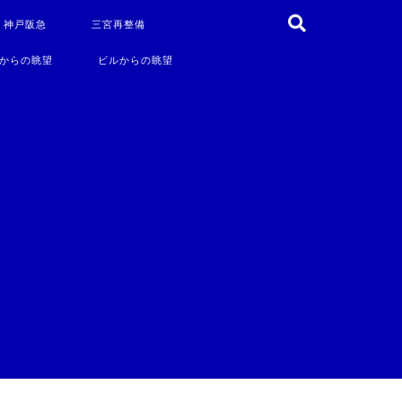
・神戸阪急
三宮再整備
からの眺望
ビルからの眺望