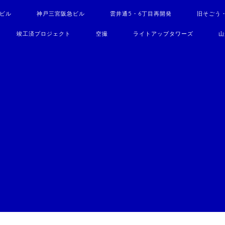
駅ビル
神戸三宮阪急ビル
雲井通5・6丁目再開発
旧そごう
竣工済プロジェクト
空撮
ライトアップタワーズ
山