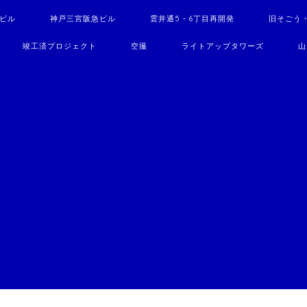
駅ビル
神戸三宮阪急ビル
雲井通5・6丁目再開発
旧そごう
竣工済プロジェクト
空撮
ライトアップタワーズ
山