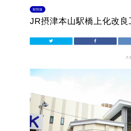
駅関連
JR摂津本山駅橋上化改良
ス