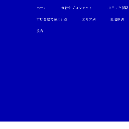
ホーム
進行中プロジェクト
JR三ノ宮新
市庁舎建て替え計画
エリア別
地域探訪
提言