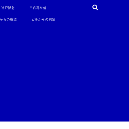
・神戸阪急
三宮再整備
からの眺望
ビルからの眺望