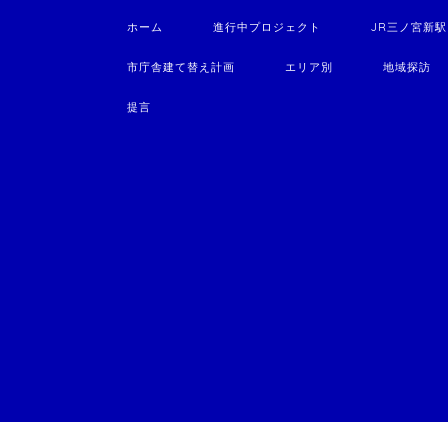
ホーム
進行中プロジェクト
JR三ノ宮新
市庁舎建て替え計画
エリア別
地域探訪
提言