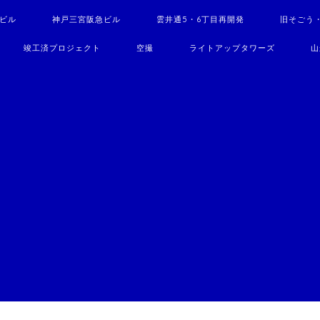
駅ビル
神戸三宮阪急ビル
雲井通5・6丁目再開発
旧そごう
竣工済プロジェクト
空撮
ライトアップタワーズ
山