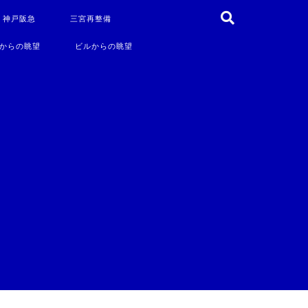
・神戸阪急
三宮再整備
からの眺望
ビルからの眺望