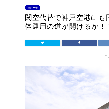
神戸空港
関空代替で神戸空港にも
体運用の道が開けるか！
ス