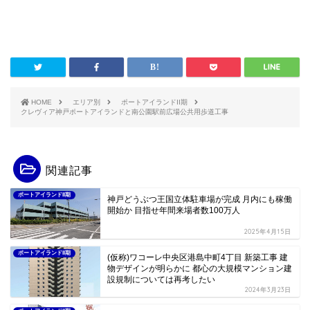
HOME
エリア別
ポートアイランドII期
クレヴィア神戸ポートアイランドと南公園駅前広場公共用歩道工事
関連記事
ポートアイランドII期
神戸どうぶつ王国立体駐車場が完成 月内にも稼働
開始か 目指せ年間来場者数100万人
2025年4月15日
ポートアイランドII期
(仮称)ワコーレ中央区港島中町4丁目 新築工事 建
物デザインが明らかに 都心の大規模マンション建
設規制については再考したい
2024年3月23日