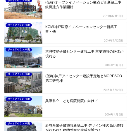
ポートアイランドII期
(仮称)オープンイノベーション拠点ビル新築工事
鉄骨建方作業開始
2019年12月12日
ポートアイランドII期
KCMI神戸医療イノベーションセンター新築工
事・他
2016年9月23日
ポートアイランドII期
港湾技能研修センター建設工事 主要施設の躯体が
現れる
2018年11月8日
ポートアイランドII期
(仮称)神戸アイセンター建設予定地とMORESCO
第二研究棟
2015年7月28日
ポートアイランドII期
兵庫県立こども病院開院に向けて
2016年4月5日
ポートアイランドII期
岩谷産業研修施設新築工事 デザイン性の高い装飾
が行われた建物外観の完成が近づく