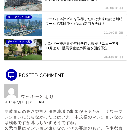
2024年4月2日
ポートアイランドII期
ワールド本社ビルを取得したのは大東建託と判明
ワールド移転後のビルの活用方法は？
2026年3月13日
ポートアイランドII期
バンドー神戸青少年科学館大規模リニューアル
11月より1階展示室他の閉鎖を開始予定
2024年9月18日
POSTED COMMENT
ロッキー2
より:
2018年7月13日 8:35 AM
空港周辺の高さ規制と用途地域の制限があるため、タワーマ
ンションにならなかったとはいえ、中規模のマンションなの
は残念ですが暮らしやすそうですね。
久元市長はマンション嫌いなのでその要請のもと、住宅都市