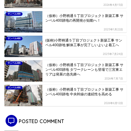
2026年4月15日
サンベル400
（仮称）小野柄通５丁目プロジェクト新築工事 サ
ンベル400跡地の再開発が始動へ！
2025年1月22日
サンベル400
(仮称)小野柄通５丁目プロジェクト新築工事 サン
ベル400跡地 解体工事が完了しいよいよ着工へ
2025年7月24日
サンベル400
（仮称）小野柄通５丁目プロジェクト新築工事 サ
ンベル400跡地 タワークレーンも登場で三宮東エ
リアは発展の急先鋒へ
2026年7月7日
サンベル400
（仮称）小野柄通５丁目プロジェクト新築工事 サ
ンベル400跡地 中央幹線の連続性を高める
2026年6月12日
POSTED COMMENT