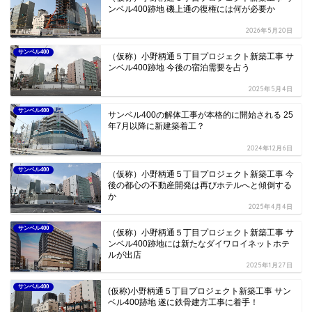
ンベル400跡地 磯上通の復権には何が必要か
2026年5月20日
サンベル400
（仮称）小野柄通５丁目プロジェクト新築工事 サ
ンベル400跡地 今後の宿泊需要を占う
2025年5月4日
サンベル400
サンベル400の解体工事が本格的に開始される 25
年7月以降に新建築着工？
2024年12月6日
サンベル400
（仮称）小野柄通５丁目プロジェクト新築工事 今
後の都心の不動産開発は再びホテルへと傾倒する
か
2025年4月4日
サンベル400
（仮称）小野柄通５丁目プロジェクト新築工事 サ
ンベル400跡地には新たなダイワロイネットホテ
ルが出店
2025年1月27日
サンベル400
(仮称)小野柄通５丁目プロジェクト新築工事 サン
ベル400跡地 遂に鉄骨建方工事に着手！