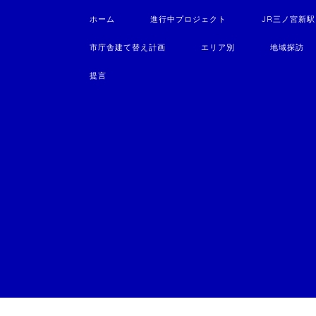
ホーム
進行中プロジェクト
JR三ノ宮新
市庁舎建て替え計画
エリア別
地域探訪
提言