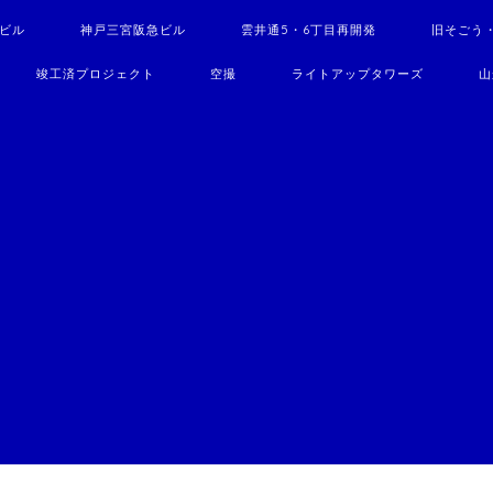
駅ビル
神戸三宮阪急ビル
雲井通5・6丁目再開発
旧そごう
竣工済プロジェクト
空撮
ライトアップタワーズ
山