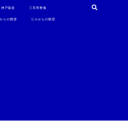
・神戸阪急
三宮再整備
からの眺望
ビルからの眺望