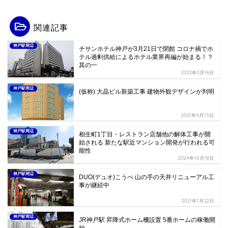
関連記事
神戸駅周辺
チサンホテル神戸が3月21日で閉館 コロナ禍でホ
テル過剰供給によるホテル業界再編が始まる！？
其の一
2022年2月16日
神戸駅周辺
(仮称) 大晶ビル新築工事 建物外観デザインが判明
2021年9月15日
神戸駅周辺
相生町1丁目・レストラン店舗他の解体工事が開
始される 新たな駅近マンション開発が行われる可
能性
2024年10月18日
神戸駅周辺
DUO(デュオ)こうべ 山の手の天井リニューアル工
事が継続中
2021年1月22日
神戸駅周辺
JR神戸駅 昇降式ホーム柵設置 5番ホームの稼働開