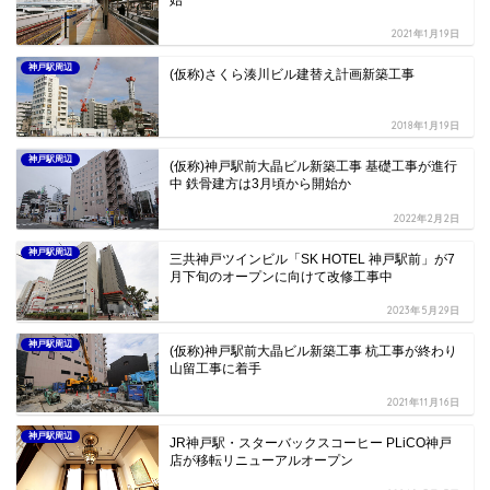
始
2021年1月19日
神戸駅周辺
(仮称)さくら湊川ビル建替え計画新築工事
2018年1月19日
神戸駅周辺
(仮称)神戸駅前大晶ビル新築工事 基礎工事が進行
中 鉄骨建方は3月頃から開始か
2022年2月2日
神戸駅周辺
三共神戸ツインビル「SK HOTEL 神戸駅前」が7
月下旬のオープンに向けて改修工事中
2023年5月29日
神戸駅周辺
(仮称)神戸駅前大晶ビル新築工事 杭工事が終わり
山留工事に着手
2021年11月16日
神戸駅周辺
JR神戸駅・スターバックスコーヒー PLiCO神戸
店が移転リニューアルオープン