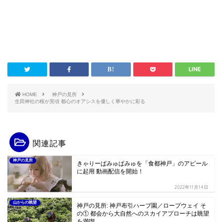
HOME
神戸の見所
生田神社の桜が見頃 都心のオアシスを優しく華やかに彩る
関連記事
神戸の見所
きゃりーぱみゅぱみゅを「食都神戸」のアピール
に起用 動画配信を開始！
2022年11月14日
山からの眺望
神戸の見所: 神戸布引ハーブ園／ロープウェイ そ
の① 都会から大自然へのスカイアプローチは眺望
を満喫