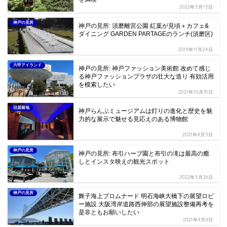
2022年5月15日
神戸の見所
神戸の見所: 須磨離宮公園 紅葉が見頃＋カフェ&
ダイニング GARDEN PARTAGEのランチ(須磨区)
2019年11月24日
六甲アイランド
神戸の見所: 神戸ファッション美術館 改めて感じ
る神戸ファッションプラザの壮大な造り 有効活用
を模索したい
2021年10月31日
旧居留地
神戸らんぷミュージアムは灯りの進化と歴史を魅
力的な展示で魅せる見応えのある博物館
2021年9月5日
神戸の見所
神戸の見所: 布引ハーブ園と布引の滝は最高の癒
しとインスタ映えの観光スポット
2022年5月26日
神戸の見所
舞子海上プロムナード 明石海峡大橋下の展望ロビ
ー施設 大阪湾岸道路西伸部の展望施設整備再考を
是非ともお願いしたい
2021年9月8日