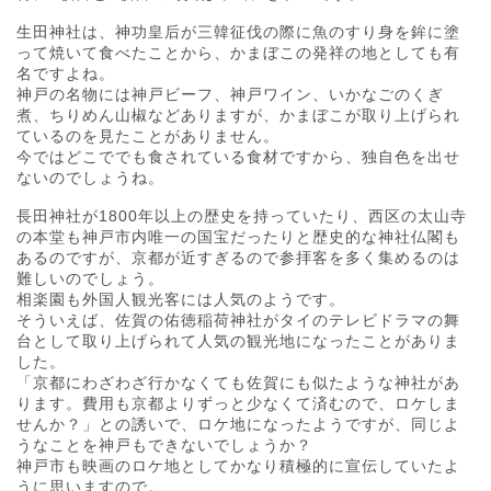
生田神社は、神功皇后が三韓征伐の際に魚のすり身を鉾に塗
って焼いて食べたことから、かまぼこの発祥の地としても有
名ですよね。
神戸の名物には神戸ビーフ、神戸ワイン、いかなごのくぎ
煮、ちりめん山椒などありますが、かまぼこが取り上げられ
ているのを見たことがありません。
今ではどこででも食されている食材ですから、独自色を出せ
ないのでしょうね。
長田神社が1800年以上の歴史を持っていたり、西区の太山寺
の本堂も神戸市内唯一の国宝だったりと歴史的な神社仏閣も
あるのですが、京都が近すぎるので参拝客を多く集めるのは
難しいのでしょう。
相楽園も外国人観光客には人気のようです。
そういえば、佐賀の佑徳稲荷神社がタイのテレビドラマの舞
台として取り上げられて人気の観光地になったことがありま
した。
「京都にわざわざ行かなくても佐賀にも似たような神社があ
ります。費用も京都よりずっと少なくて済むので、ロケしま
せんか？」との誘いで、ロケ地になったようですが、同じよ
うなことを神戸もできないでしょうか？
神戸市も映画のロケ地としてかなり積極的に宣伝していたよ
うに思いますので。