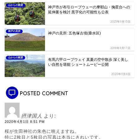
山からの眺望
神戸市が布引ロープウェーの摩耶山・掬星台への
延伸案を検討 黒字化の可能性も公表
2023年9月13日
神戸の見所
神戸の見所: 五色塚古墳(垂水区)
2018年9月17日
山からの眺望
有馬六甲ロープウェイ 真夏の空中散歩 深く美し
い自然を堪能 ショートムービー公開
2020年9月6日
POSTED COMMENT
摂津国人
より:
2020年4月1日 8:51 PM
桜が生田神社の朱色に映えますね。
特に2枚目と5枚目の写真は本当にきれいです。