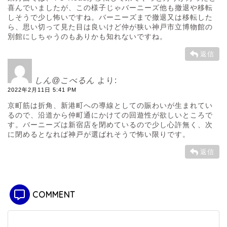
喜んでいましたが、この様子じゃバーニーズ他も撤退や移転
しそうで少し怖いですね。バーニーズまで撤退又は移転した
ら、思い切って見た目は良いけど仲が狭い神戸市立博物館の
別館にしちゃうのもありかも知れないですね。
返信
しん@こべるん
より:
2022年2月11日 5:41 PM
京町筋は折角、新港町への導線としての賑わいが生まれてい
るので、沿道から仲町通にかけての回遊性が欲しいところで
す。バーニーズは新宿店を閉めているので少し心許無く、次
に閉めるとなれば神戸が選ばれそうで怖い限りです。
返信
COMMENT