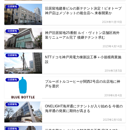
旧居留地
旧居留地建泰ビルの新テナント決定！ビオトープ
神戸店はメゾネットの複合店へ 来春開業か
2024年11月19日
旧居留地
神戸旧居留地25番館 ルイ・ヴィトン店舗区画外
装リニューアル完了 後継テナント求む
2023年4月14日
旧居留地
NTTドコモ神戸局電力棟新設工事＋小規模商業施
設
2016年3月3日
旧居留地
ブルーボトルコーヒーが関西2号店の出店地に神
戸を選択
2018年6月4日
旧居留地
ONELIGHT海岸通にテナントが入り始める 今後の
海岸通の発展に期待が高まる
2023年2月10日
旧居留地