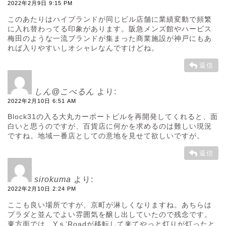
2022年2月9日 9:15 PM
このあたりはハイブランドが同じビル店舗に業績変動で頻繁
に入れ替わってる印象があります。阪急メンズ館やハービス
梅田のような一流ブランドが集まった商業施設が神戸にもあ
れば入りやすいしオシャレなんですけどね。
返信
しん@こべるん
より:
2022年2月10日 6:51 AM
Block31の入る大丸カーポートビルを再開発してくれると、面
白いと思うのですが、百貨店に何かを求めるのは難しい現況
ですね。地域一番店としての意地を見せて欲しいですが。
返信
sirokuma
より:
2022年2月10日 2:24 PM
ここも良い場所ですが、京町が淋しくなりますね。あちらは
プラダと並んでよい雰囲気を醸し出していたので残念です。
東方面では、Yｓ’Roadが移転して来てやっと灯りが灯ったと