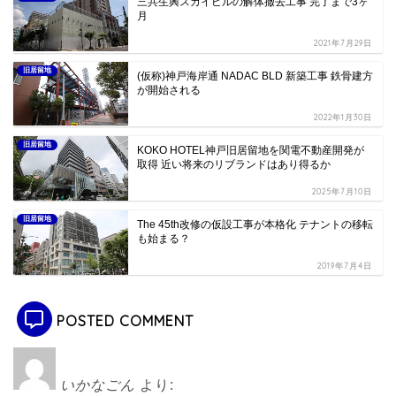
三共生興スカイビルの解体撤去工事 完了まで3ヶ
月
2021年7月29日
旧居留地
(仮称)神戸海岸通 NADAC BLD 新築工事 鉄骨建方
が開始される
2022年1月30日
旧居留地
KOKO HOTEL神戸旧居留地を関電不動産開発が
取得 近い将来のリブランドはあり得るか
2025年7月10日
旧居留地
The 45th改修の仮設工事が本格化 テナントの移転
も始まる？
2019年7月4日
POSTED COMMENT
いかなごん
より: