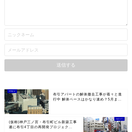
布引アパートの解体撤去工事が着々と進
行中 解体ペースはかなり速め？5月ま...
(仮称)神戸三ノ宮・布引町ビル新築工事
遂に布引4丁目の再開発プロジェク...