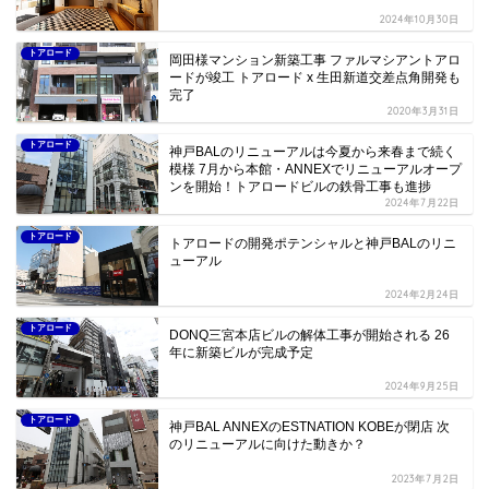
2024年10月30日
トアロード
岡田様マンション新築工事 ファルマシアントアロ
ードが竣工 トアロード x 生田新道交差点角開発も
完了
2020年3月31日
トアロード
神戸BALのリニューアルは今夏から来春まで続く
模様 7月から本館・ANNEXでリニューアルオープ
ンを開始！トアロードビルの鉄骨工事も進捗
2024年7月22日
トアロード
トアロードの開発ポテンシャルと神戸BALのリニ
ューアル
2024年2月24日
トアロード
DONQ三宮本店ビルの解体工事が開始される 26
年に新築ビルが完成予定
2024年9月25日
トアロード
神戸BAL ANNEXのESTNATION KOBEが閉店 次
のリニューアルに向けた動きか？
2023年7月2日