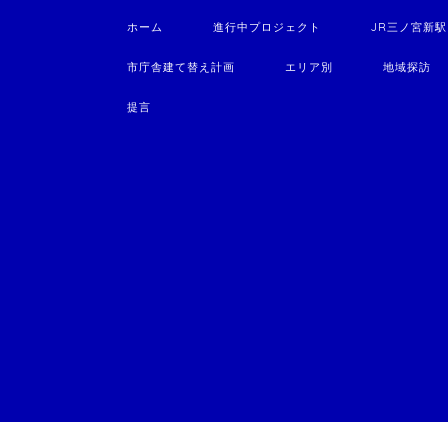
ホーム
進行中プロジェクト
JR三ノ宮新
市庁舎建て替え計画
エリア別
地域探訪
提言