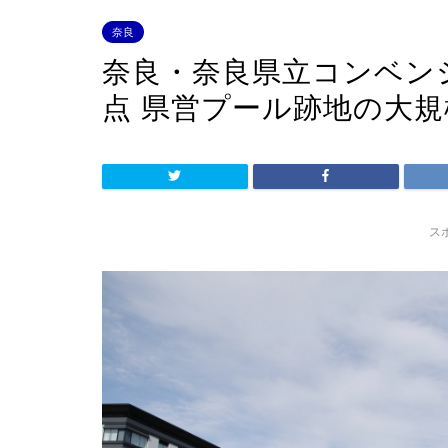
奈良
奈良・奈良県立コンベン
点 県営プール跡地の大規模
ス