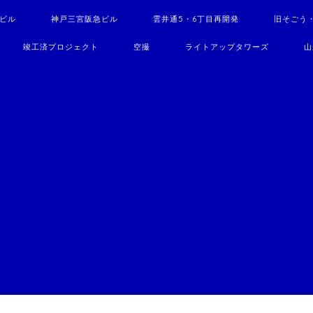
駅ビル
神戸三宮阪急ビル
雲井通5・6丁目再開発
旧そごう
竣工済プロジェクト
空撮
ライトアップタワーズ
山