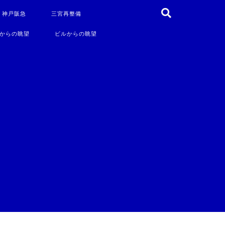
・神戸阪急
三宮再整備
からの眺望
ビルからの眺望