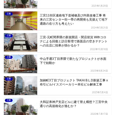
2021年1月29日
三宮
三宮11街区連絡地下道補修及び内装改修工事 将
来の三宮センター街一帯の再開発も見据えて地下
通路の在り方も考えたい
2024年3月21日
三宮
三宮-元町間界隈の新規開店・閉店状況 Withコロ
ナによる回復と訪日客増で路面店の空きテナント
への出店に拍車が掛かるか？
2022年10月18日
三宮
中山手通3丁目界隈で新たなプロジェクトが水面
下で始動か
2025年8月24日
三宮
加納町3丁目プロジェクト TAKAI B.L.D新築工事 x
布引ビル/イスズベーカリー本社ビル解体工事
2023年3月4日
三宮
大和証券神戸支店ビルに建て替え構想？三宮中央
通りの高規格化が進むか？
2020年7月17日