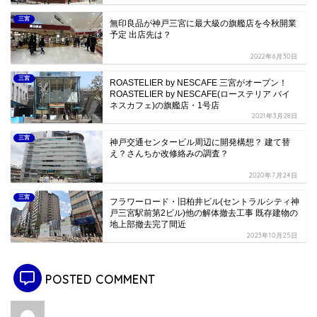
三宮
無印良品が神戸三宮に最大級の旗艦店を今秋開業
予定 出店先は？
2022年6月30日
三宮
ROASTELIER by NESCAFE 三宮がオープン！
ROASTELIER by NESCAFE(ローステリア バイ
ネスカフェ)の旗艦店・1号店
2021年3月28日
三宮
神戸交通センタービル周辺に開発構想？ 建て替
え？さんちか改修絡みの調査？
2020年7月24日
三宮
フラワーロード・旧柏井ビル(セントラルシティ神
戸三宮駅前第2ビル)他の解体撤去工事 既存建物の
地上部撤去完了間近
2023年10月25日
POSTED COMMENT