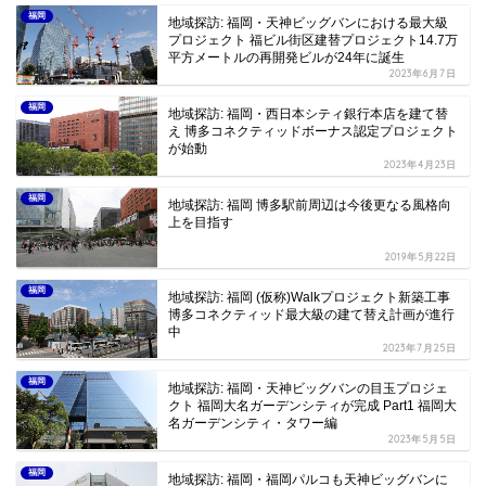
福岡
地域探訪: 福岡・天神ビッグバンにおける最大級
プロジェクト 福ビル街区建替プロジェクト14.7万
平方メートルの再開発ビルが24年に誕生
2023年6月7日
福岡
地域探訪: 福岡・西日本シティ銀行本店を建て替
え 博多コネクティッドボーナス認定プロジェクト
が始動
2023年4月23日
福岡
地域探訪: 福岡 博多駅前周辺は今後更なる風格向
上を目指す
2019年5月22日
福岡
地域探訪: 福岡 (仮称)Walkプロジェクト新築工事
博多コネクティッド最大級の建て替え計画が進行
中
2023年7月25日
福岡
地域探訪: 福岡・天神ビッグバンの目玉プロジェ
クト 福岡大名ガーデンシティが完成 Part1 福岡大
名ガーデンシティ・タワー編
2023年5月5日
福岡
地域探訪: 福岡・福岡パルコも天神ビッグバンに