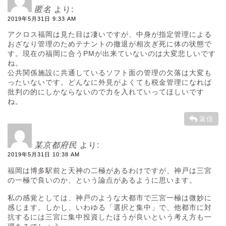
匿名
より:
2019年5月31日 9:33 AM
アクロス福岡は見た目は凄いですが、中身が指定管理による
おざなり管理のためテナントの撤退が相次ぎ死に体の状態で
す。現在の福岡に合うPMが出来ていないのは大変悲しいです
ね。
公共関係施設に共通しているソフト面の管理の欠落は大変も
ったいないです。どんなに外見がよくても税金管理になれば
批判の的にしかならないので力を入れていってほしいです
ね。
返信
某京都府民
より:
2019年5月31日 10:38 AM
福岡は博多駅前と天神の二極があるわけですが、神戸は三宮
の一極で良いのか、という論点があるように思います。
私の感覚としては、神戸のような大都市で三宮一極は微妙に
感じます。しかし、いわゆる「選択と集中」で、他都市に対
抗するには三宮に集中投資したほうが良いという考え方も一