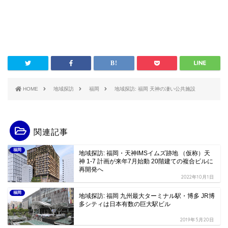
HOME
地域探訪
福岡
地域探訪: 福岡 天神の凄い公共施設
関連記事
福岡
地域探訪: 福岡・天神IMSイムズ跡地 （仮称）天
神 1-7 計画が来年7月始動 20階建ての複合ビルに
再開発へ
2022年10月1日
福岡
地域探訪: 福岡 九州最大ターミナル駅・博多 JR博
多シティは日本有数の巨大駅ビル
2019年5月20日