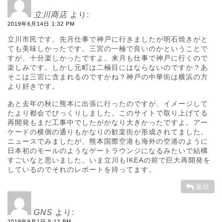
立川商店
より:
2019年6月14日 1:32 PM
立川市民です。先月仕事で神戸に行きましたが明石焼きがと
ても美味しかったです。三宮の一極で良いのかということで
すが、十分楽しかったですよ。来月も仕事で神戸に行くので
楽しみです。しかし元町は二極目にはならないのですか？あ
そこは三宮に含まれるのですかね？神戸の中華街は横浜の方
より好きです。
あと去年の秋に熊本に出張に行ったのですが、イメージして
たより都会でびっくりしました。このサイトで取り上げてる
再開発もまだ工事中でしたがかなり大きかったですよ。アー
ケードの横側の通りもかなりの歓楽街が形成されてました。
ニュースでみましたが、熊本国際空港も海外の空港のように
日本初のモールのようなゲートラウンジになるみたいで結構
すごいなと思いました。いま立川もIKEAの前で巨大再開発を
しているのでそれのレポートを待ってます。
返信
GNS
より:
2019年9月1日 5:12 PM