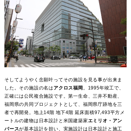
そしてようやく念願叶ってその施設を見る事が出来ま
した。その施設の名は
アクロス福岡
。1995年竣工で、
正確には公民複合施設です。第一生命、三井不動産、
福岡県の共同プロジェクトとして、福岡県庁跡地を三
者で再開発。地上14階 地下4階 延床面積97,493平方メ
ートルの建物は日本設計と米国建築家
エミリオ・アン
バース
が基本設計を担い、実施設計は日本設計と施工