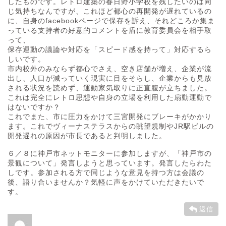
したものです。レトロ建築の春日野小学校を残したいのは同
じ気持ちなんですが、これほど都心の再開発が遅れているの
に、自身のfacebookページで保存を訴え、それどころか集ま
っている支持者の好意的コメントを盾に教育委員会を相手取
って、
保存運動の議論や対応を「スピード感を持って」対応するら
しいです。
市内校外のみならず都心でさえ、空き店舗が増え、企業が流
出し、人口が減っていく現実に目をそらし、企業からも見放
される状況を読めず、運動家気取りに正直腹が立ちました。
これは完全にレトロ思想や自身の立場を利用した扇動運動で
はないですか？
これでまた、市に圧力をかけて三宮開発にブレーキがかかり
ます。これでヴィーナステラスからの眺望規制やJR駅ビルの
開発遅れの原因が市長であると判明しました。
６／８に神戸市ネットモニターに参加しますが、「神戸市の
景観について」発言しようと思っています。発言したらわた
しです。参加される方で同じような意見を持つ方は会議の
後、語り合いませんか？気軽に声をかけていただきたいで
す。
返信