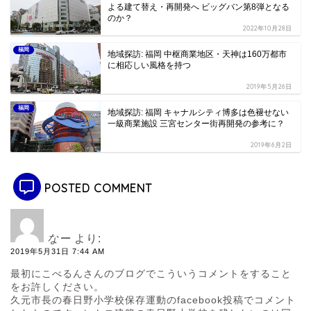
よる建て替え・再開発へ ビッグバン第8弾となる
のか？
2022年10月28日
福岡
地域探訪: 福岡 中枢商業地区・天神は160万都市
に相応しい風格を持つ
2019年5月26日
福岡
地域探訪: 福岡 キャナルシティ博多は色褪せない
一級商業施設 三宮センター街再開発の参考に？
2019年6月2日
POSTED COMMENT
なー
より:
2019年5月31日 7:44 AM
最初にこべるんさんのブログでこういうコメントをすること
をお許しください。
久元市長の春日野小学校保存運動のfacebook投稿でコメント