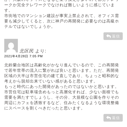
ークか完全テレワークでなければ難しいように感じていま
す。
市街地でのマンション建設が事実上禁止されて、オフィス需
要も減少してくると、次に神戸の再開発に必要なのは高級ホ
テルではないでしょうか。
返信
北区民
より:
2021年4月28日 7:05 PM
北鈴蘭台地区は高齢化がかなり進んでいるので、この再開発
で若年世帯の流入に繋がれば良いと思います。ただ、再開発
区域の大半は市営住宅の建て直しであり、ちょっと昭和的な
考えから脱却出来ていない感があると思います。
もっと時代にあった開発があったのではないかと思います。
市営住宅は駐車場含めもっと高層化すれば、少ない面積でも
需要を満たすでしょうし、その分、大規模な公園を作りその
周辺にカフェを誘致するなど、住みたくなるような環境整備
にスペースを割くべきだったと思います。
返信