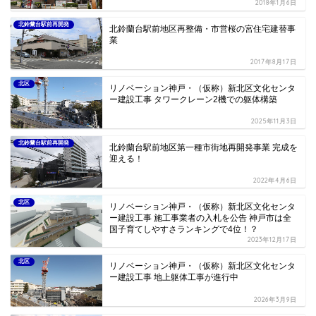
2018年1月6日
北鈴蘭台駅前再開発
北鈴蘭台駅前地区再整備・市営桜の宮住宅建替事
業
2017年8月17日
北区
リノベーション神戸・（仮称）新北区文化センタ
ー建設工事 タワークレーン2機での躯体構築
2025年11月3日
北鈴蘭台駅前再開発
北鈴蘭台駅前地区第一種市街地再開発事業 完成を
迎える！
2022年4月6日
北区
リノベーション神戸・（仮称）新北区文化センタ
ー建設工事 施工事業者の入札を公告 神戸市は全
国子育てしやすさランキングで4位！？
2023年12月17日
北区
リノベーション神戸・（仮称）新北区文化センタ
ー建設工事 地上躯体工事が進行中
2026年3月9日