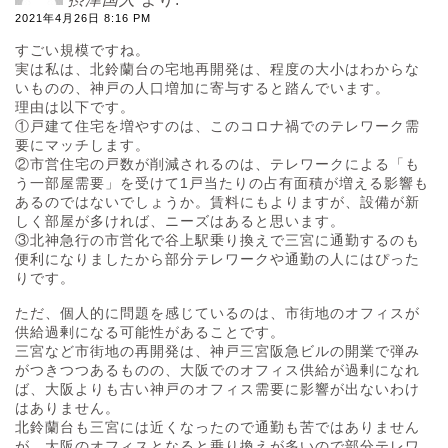
2021年4月26日 8:16 PM
すごい規模ですね。
実は私は、北鈴蘭台の宅地再開発は、程度の大小はわからな
いものの、神戸の人口増加に寄与すると踏んでいます。
理由は以下です。
①戸建て住宅を増やすのは、このコロナ禍でのテレワーク需
要にマッチします。
②市営住宅の戸数が削減されるのは、テレワークによる「も
う一部屋需要」を受けて1戸当たりの占有面積が増える影響も
あるのではないでしょうか。賃料にもよりますが、設備が新
しく部屋が多ければ、ニーズはあると思います。
③北神急行の市営化で谷上駅乗り換えで三宮に通勤するのも
便利になりましたから部分テレワークや通勤の人にはぴった
りです。
ただ、個人的に問題を感じているのは、市街地のオフィスが
供給過剰になる可能性があることです。
三宮など市街地の再開発は、神戸三宮阪急ビルの開業で弾み
がつきつつあるものの、大阪でのオフィス供給が過剰になれ
ば、大阪よりも古い神戸のオフィス需要に影響が出ないわけ
はありません。
北鈴蘭台も三宮には近くなったので通勤も苦ではありません
が、大阪のオフィスとなると乗り換えが多いので部分テレワ