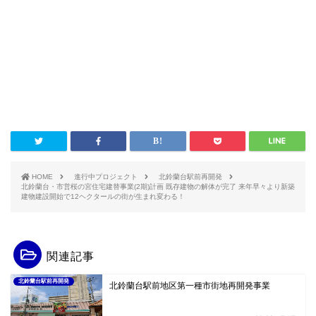
HOME
進行中プロジェクト
北鈴蘭台駅前再開発
北鈴蘭台・市営桜の宮住宅建替事業(2期)計画 既存建物の解体が完了 来年早々より新築
建物建設開始で12ヘクタールの街が生まれ変わる！
関連記事
北鈴蘭台駅前再開発
北鈴蘭台駅前地区第一種市街地再開発事業