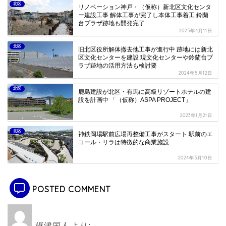
北区
リノベーション神戸・（仮称）新北区文化センタ
ー建設工事 解体工事が完了し本体工事着工 鈴蘭
台プラザ跡地も開発完了
2025年4月11日
北区
旧北区役所解体撤去他工事が進行中 跡地には新北
区文化センターを建設 現文化センターや鈴蘭台プ
ラザ跡地の活用方法も検討要
2024年5月12日
北区
鹿島建設が北区・有馬に高級リゾートホテルの建
設を計画中 「（仮称）ASPA PROJECT」
2023年1月21日
北区
神鉄岡場駅前広場再整備工事がスタート 駅前のエ
コール・リラは特徴的な商業施設
2024年5月10日
POSTED COMMENT
摂津国人
より: