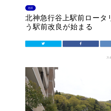
北区
北神急行谷上駅前ロータリ
う駅前改良が始まる
ス