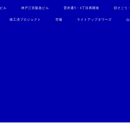
駅ビル
神戸三宮阪急ビル
雲井通5・6丁目再開発
旧そごう
竣工済プロジェクト
空撮
ライトアップタワーズ
山