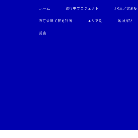
ホーム
進行中プロジェクト
JR三ノ宮新
市庁舎建て替え計画
エリア別
地域探訪
提言