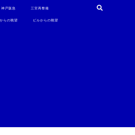
・神戸阪急
三宮再整備
からの眺望
ビルからの眺望