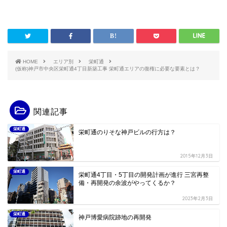
HOME
エリア別
栄町通
(仮称)神戸市中央区栄町通4丁目新築工事 栄町通エリアの復権に必要な要素とは？
関連記事
栄町通
栄町通のりそな神戸ビルの行方は？
2015年12月3日
栄町通
栄町通4丁目・5丁目の開発計画が進行 三宮再整
備・再開発の余波がやってくるか？
2023年2月3日
栄町通
神戸博愛病院跡地の再開発