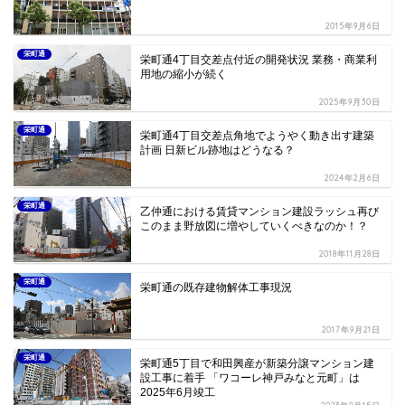
2015年9月6日
栄町通
栄町通4丁目交差点付近の開発状況 業務・商業利
用地の縮小が続く
2025年9月30日
栄町通
栄町通4丁目交差点角地でようやく動き出す建築
計画 日新ビル跡地はどうなる？
2024年2月6日
栄町通
乙仲通における賃貸マンション建設ラッシュ再び
このまま野放図に増やしていくべきなのか！？
2018年11月28日
栄町通
栄町通の既存建物解体工事現況
2017年9月21日
栄町通
栄町通5丁目で和田興産が新築分譲マンション建
設工事に着手 「ワコーレ神戸みなと元町」は
2025年6月竣工