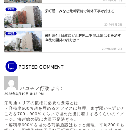
2023年9月15日
栄町通
栄町通・みなと元町駅前で解体工事が始まる
2019年9月5日
栄町通
栄町通4丁目雑居ビル解体工事 地上部は姿を消す
今後の開発の行方は？
2019年10月19日
POSTED COMMENT
ハコモノ行政
より:
2025年3月10日 8:12 PM
栄町通エリアの復権に必要な要素とは
・容積率600％超を埋めるオフィスは無理、まず駅から近いと
ころを700～900％くらいで埋めた後に着手するくらいのイメ
ージ。海岸線の駅は力量不足過ぎる。
・容積率600％を埋める商業施設はもっと無理、平均200％も