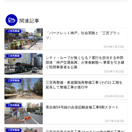
関連記事
三宮再整備
「パークレット神戸」社会実験と「三宮プラッ
ツ」
2016年11月25日
三宮再整備
シティ・ループが無くなる？運行を担当する外郭
団体「神戸交通振興」が来春解散へ 事業を引き継
ぐ民間事業者を公募
2021年11月22日
三宮再整備
三宮再整備・東遊園地再整備工事 (その1) 工期を
延長して整備工事が進行中
2022年4月22日
三宮再整備
葺合南54号線の歩道拡幅改修工事II期スタート
2017年12月3日
三宮再整備