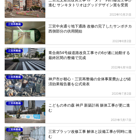
三宮北交差点改良工事 ロータリー内の撤去工事が
進む サンキタトリオはグッドデザイン賞を受賞
2022年10月21日
三宮再整備
三宮中央通り地下通路 改修の完了したサンポチカ
西側部分の供用開始
2022年8月2日
三宮再整備
葺合南54号線道路改良工事その6が遂に始動する
最終区間の整備で完成
2022年6月16日
三宮再整備
神戸市が都心・三宮再整備の全体事業費および経
済効果報告書を公式発表
2020年7月2日
三宮再整備
こどもの本の森 神戸 新築計画 躯体工事が更に進
む
2021年5月17日
三宮再整備
三宮プラッツ改修工事 解体と設備工事が同時に進
む