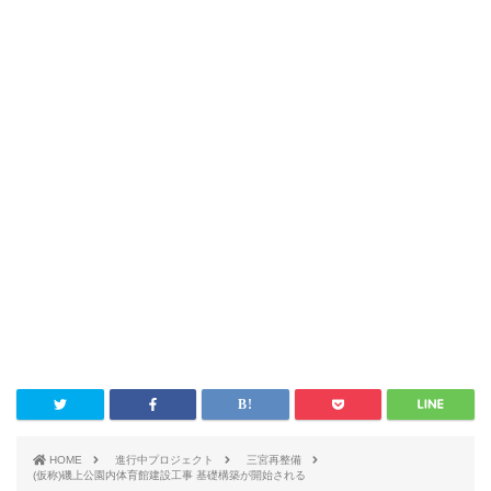
HOME
進行中プロジェクト
三宮再整備
(仮称)磯上公園内体育館建設工事 基礎構築が開始される