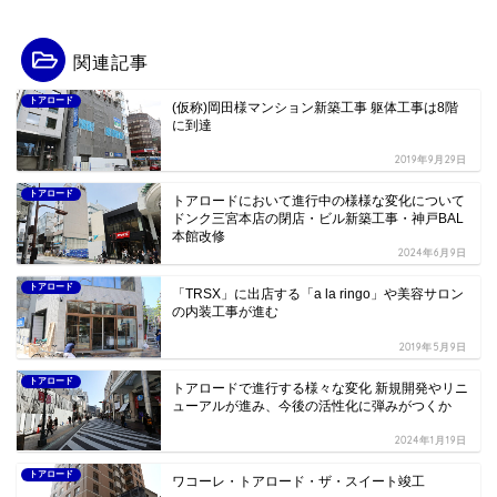
関連記事
トアロード
(仮称)岡田様マンション新築工事 躯体工事は8階
に到達
2019年9月29日
トアロード
トアロードにおいて進行中の様様な変化について
ドンク三宮本店の閉店・ビル新築工事・神戸BAL
本館改修
2024年6月9日
トアロード
「TRSX」に出店する「a la ringo」や美容サロン
の内装工事が進む
2019年5月9日
トアロード
トアロードで進行する様々な変化 新規開発やリニ
ューアルが進み、今後の活性化に弾みがつくか
2024年1月19日
トアロード
ワコーレ・トアロード・ザ・スイート竣工