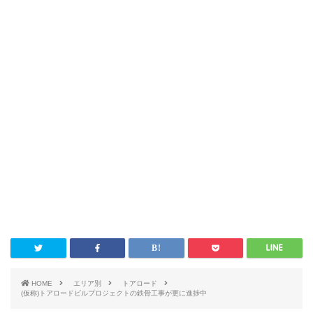
HOME
エリア別
トアロード
(仮称)トアロードビルプロジェクトの鉄骨工事が更に進捗中