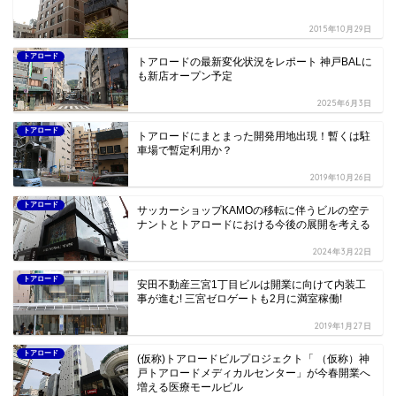
2015年10月29日
トアロード
トアロードの最新変化状況をレポート 神戸BALに
も新店オープン予定
2025年6月3日
トアロード
トアロードにまとまった開発用地出現！暫くは駐
車場で暫定利用か？
2019年10月26日
トアロード
サッカーショップKAMOの移転に伴うビルの空テ
ナントとトアロードにおける今後の展開を考える
2024年3月22日
トアロード
安田不動産三宮1丁目ビルは開業に向けて内装工
事が進む! 三宮ゼロゲートも2月に満室稼働!
2019年1月27日
トアロード
(仮称)トアロードビルプロジェクト「 （仮称）神
戸トアロードメディカルセンター」が今春開業へ
増える医療モールビル