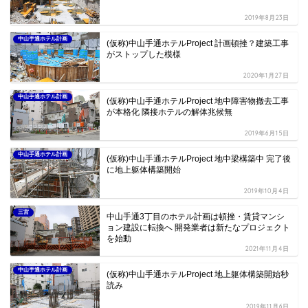
2019年8月23日
中山手通ホテル計画
(仮称)中山手通ホテルProject 計画頓挫？建築工事
がストップした模様
2020年1月27日
中山手通ホテル計画
(仮称)中山手通ホテルProject 地中障害物撤去工事
が本格化 隣接ホテルの解体兆候無
2019年6月15日
中山手通ホテル計画
(仮称)中山手通ホテルProject 地中梁構築中 完了後
に地上躯体構築開始
2019年10月4日
三宮
中山手通3丁目のホテル計画は頓挫・賃貸マンシ
ョン建設に転換へ 開発業者は新たなプロジェクト
を始動
2021年11月4日
中山手通ホテル計画
(仮称)中山手通ホテルProject 地上躯体構築開始秒
読み
2019年11月6日