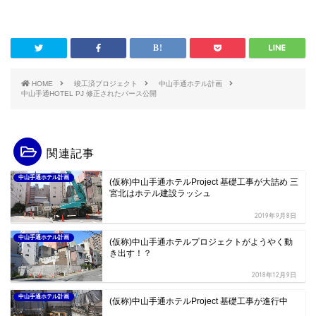
HOME
竣工済プロジェクト
中山手通ホテル計画
中山手通HOTEL PJ 修正されたパース公開
関連記事
中山手通ホテル計画
(仮称)中山手通ホテルProject 基礎工事が大詰め 三
宮北はホテル建設ラッシュ
2019年9月8日
中山手通ホテル計画
(仮称)中山手通ホテルプロジェクトがようやく動
き出す！？
2018年12月9日
中山手通ホテル計画
(仮称)中山手通ホテルProject 基礎工事が進行中