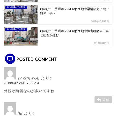
中山手通ホテル計画
(仮称)中山手通ホテルProject 地中梁構築完了 地上
躯体工事へ
2019年10月19日
中山手通ホテル計画
(仮称)中山手通ホテルProject 地中障害物撤去工事
と山留が進む
2019年8月1日
POSTED COMMENT
ひろちゃん
より:
2019年3月26日 7:00 AM
外観が綺麗なのが救いですね
返信
hk
より: