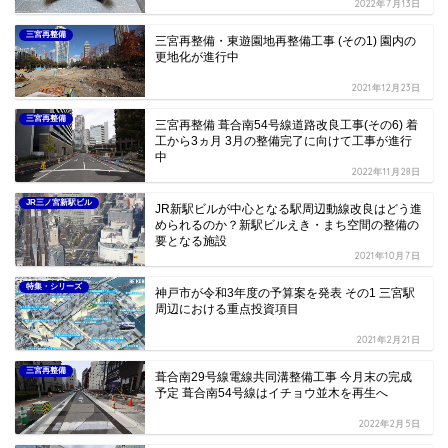
2022年7月13日
三宮再整備
三宮再整備・東遊園地再整備工事 (その1) 園内の
更地化が進行中
2021年12月23日
三宮再整備
三宮再整備 葺合南54号線道路改良工事(その6) 着
工から3ヵ月 3月の整備完了に向けて工事が進行
中
2022年11月28日
JR三ノ宮新駅ビル
JR新駅ビルが中心となる駅周辺動線改良はどう進
められるのか？新駅ビルえき・まち空間の整備の
要となる施設
2021年10月7日
特集・シリーズ
神戸市が令和3年度の予算案を発表 その1 三宮駅
周辺における重点投資項目
2021年2月21日
三宮再整備
葺合南29号線電線共同溝整備工事 今月末の完成
予定 葺合南54号線はイチョウ並木を再生へ
2022年2月5日