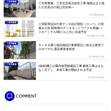
三宮再整備
三宮再整備・三宮北交差点改良工事 舗装はまだ仮
だが交差点の形は完全体へ
2023年8月3日
三宮再整備
三宮駅周辺歩行者デッキ設計競技（コンペ）の実
施を公告 駅南側のデッキネットワークを再編 バ
スターミナルI期ビルと共に完成予定
2020年10月23日
三宮再整備
サンキタ通り他詳細設計業務委託に係る公募型プ
ロポーザル 選定事業者発表
2019年9月14日
三宮再整備
(仮称)磯上公園内体育館建設工事 解体工事はまも
なく完了し、本体工事が開始される予定
2021年5月30日
COMMENT