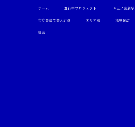
ホーム
進行中プロジェクト
JR三ノ宮新
市庁舎建て替え計画
エリア別
地域探訪
提言