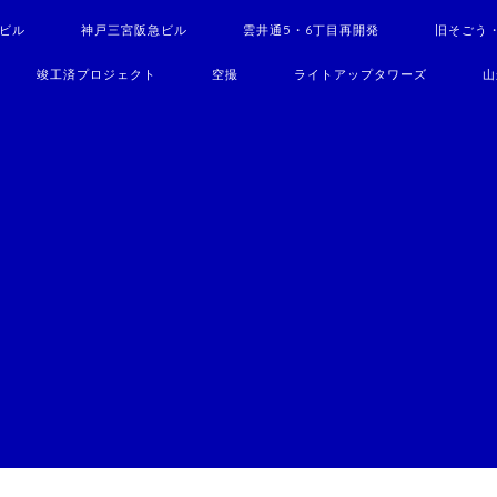
駅ビル
神戸三宮阪急ビル
雲井通5・6丁目再開発
旧そごう
竣工済プロジェクト
空撮
ライトアップタワーズ
山