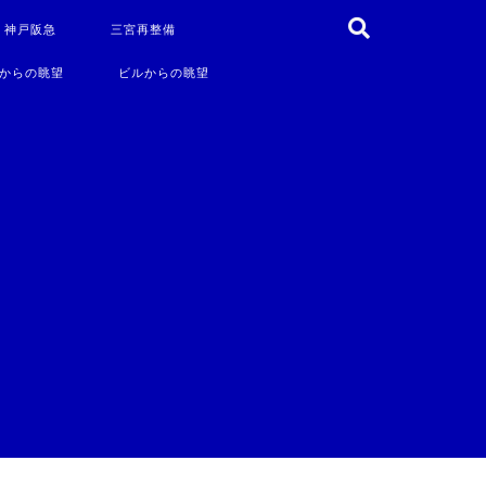
・神戸阪急
三宮再整備
からの眺望
ビルからの眺望