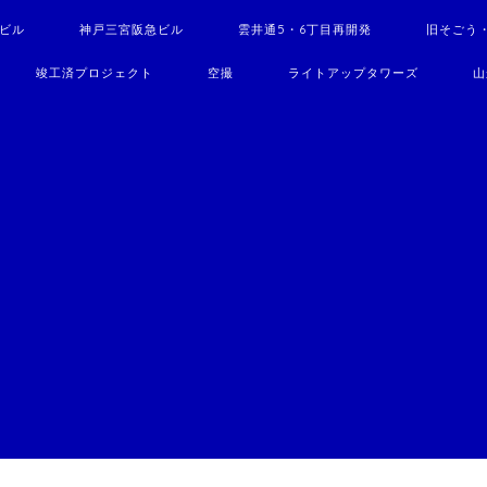
駅ビル
神戸三宮阪急ビル
雲井通5・6丁目再開発
旧そごう
竣工済プロジェクト
空撮
ライトアップタワーズ
山