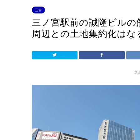
三宮
三ノ宮駅前の誠隆ビルの
周辺との土地集約化はな
ス