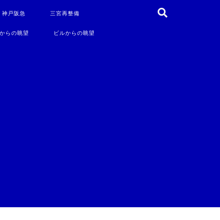
・神戸阪急
三宮再整備
からの眺望
ビルからの眺望