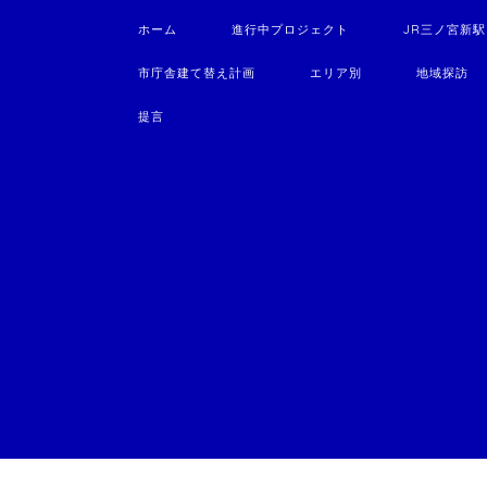
ホーム
進行中プロジェクト
JR三ノ宮新
市庁舎建て替え計画
エリア別
地域探訪
提言