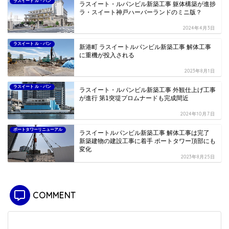
ラスイート ル・パン
ラスイート・ルパンビル新築工事 躯体構築が進捗
ラ・スイート神戸ハーバーランドのミニ版？
2024年4月3日
ラスイート ル・パン
新港町 ラスイートルパンビル新築工事 解体工事
に重機が投入される
2023年8月1日
ラスイート ル・パン
ラスイート・ルパンビル新築工事 外観仕上げ工事
が進行 第1突堤プロムナードも完成間近
2024年10月7日
ポートタワーリニューアル
ラスイートルパンビル新築工事 解体工事は完了
新築建物の建設工事に着手 ポートタワー頂部にも
変化
2023年8月25日
COMMENT