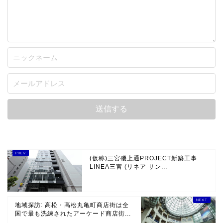
(仮称)三宮磯上通PROJECT新築工事
LINEA三宮 (リネア サン...
地域探訪: 高松・高松丸亀町商店街は全
国で最も洗練されたアーケード商店街...