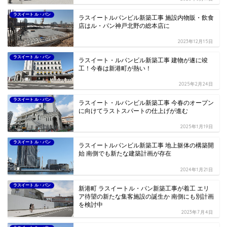
ラスイート ル・パン
ラスイートルパンビル新築工事 施設内物販・飲食
店はル・パン神戸北野の総本店に
2023年12月15日
ラスイート ル・パン
ラスイート・ルパンビル新築工事 建物が遂に竣
工！今春は新港町が熱い！
2025年2月24日
ラスイート ル・パン
ラスイート・ルパンビル新築工事 今春のオープン
に向けてラストスパートの仕上げが進む
2025年1月19日
ラスイート ル・パン
ラスイートルパンビル新築工事 地上躯体の構築開
始 南側でも新たな建築計画が存在
2024年1月21日
ラスイート ル・パン
新港町 ラスイートル・パン新築工事が着工 エリ
ア待望の新たな集客施設の誕生か 南側にも別計画
を検討中
2023年7月4日