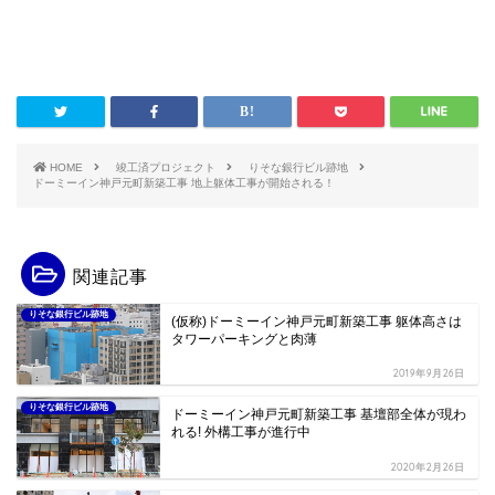
HOME
竣工済プロジェクト
りそな銀行ビル跡地
ドーミーイン神戸元町新築工事 地上躯体工事が開始される！
関連記事
りそな銀行ビル跡地
(仮称)ドーミーイン神戸元町新築工事 躯体高さは
タワーパーキングと肉薄
2019年9月26日
りそな銀行ビル跡地
ドーミーイン神戸元町新築工事 基壇部全体が現わ
れる! 外構工事が進行中
2020年2月26日