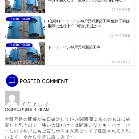
半分を越えたか？他ホテルの進出を阻む存在？
2019年6月9日
りそな銀行ビル跡地
(仮称)ドーミーイン神戸元町新築工事 躯体工事は
順調に進行中 9-10階に到達か？
2019年7月28日
りそな銀行ビル跡地
ドーミーイン神戸元町新築工事
2019年4月4日
POSTED COMMENT
くじょ
より:
2018年11月25日 6:48 AM
大阪万博の開催が先日確定してIRが関西圏に来るのもほぼ確
実だと思うので、狭い大阪だけでは間違いなくキャパオーバ
ーなので神戸にも上質なホテルが急ピッチで建設されると思
います。今から非常に楽しみです。