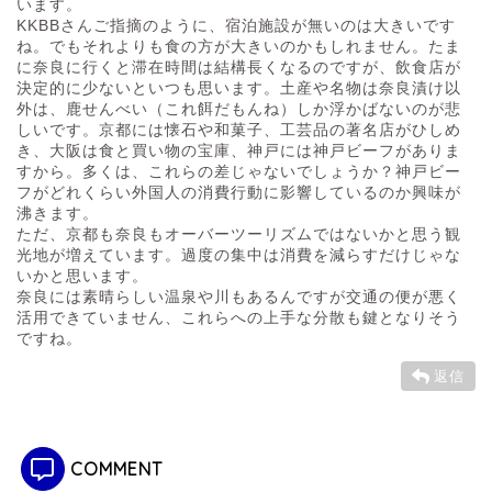
います。
KKBBさんご指摘のように、宿泊施設が無いのは大きいです
ね。でもそれよりも食の方が大きいのかもしれません。たま
に奈良に行くと滞在時間は結構長くなるのですが、飲食店が
決定的に少ないといつも思います。土産や名物は奈良漬け以
外は、鹿せんべい（これ餌だもんね）しか浮かばないのが悲
しいです。京都には懐石や和菓子、工芸品の著名店がひしめ
き、大阪は食と買い物の宝庫、神戸には神戸ビーフがありま
すから。多くは、これらの差じゃないでしょうか？神戸ビー
フがどれくらい外国人の消費行動に影響しているのか興味が
沸きます。
ただ、京都も奈良もオーバーツーリズムではないかと思う観
光地が増えています。過度の集中は消費を減らすだけじゃな
いかと思います。
奈良には素晴らしい温泉や川もあるんですが交通の便が悪く
活用できていません、これらへの上手な分散も鍵となりそう
ですね。
返信
COMMENT