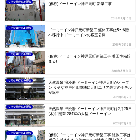
りそな銀行ビル跡地
(仮称)ドーミーイン神戸元町 新築工事
2018年4月16日
りそな銀行ビル跡地
ドーミーイン神戸元町新築工 躯体工事は5〜6階
へ移行中 ドーミーインの客室公開
2019年5月6日
りそな銀行ビル跡地
(仮称)ドーミーイン神戸元町新築工事 着工準備始
まる!
2018年3月21日
りそな銀行ビル跡地
天然温泉 浪漫湯 ドーミーイン神戸元町がオープ
ン りそな神戸ビル跡地に元町エリア最大のホテル
が誕生
2021年3月9日
りそな銀行ビル跡地
天然温泉 浪漫湯 ドーミーイン神戸元町は2月25日
(木)に開業 284室の大型ドーミーイン
2021年2月9日
りそな銀行ビル跡地
(仮称)ドーミーイン神戸元町新築工事 躯体工事は