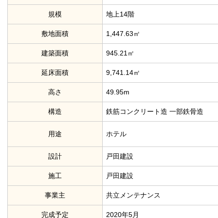
規模
地上14階
敷地面積
1,447.63㎡
建築面積
945.21㎡
延床面積
9,741.14㎡
高さ
49.95m
構造
鉄筋コンクリート造 一部鉄骨造
用途
ホテル
設計
戸田建設
施工
戸田建設
事業主
共立メンテナンス
完成予定
2020年5月