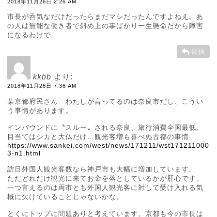
2018年11月26日 2:26 AM
市長が呑気なだけだったらまだマシだったんですよねえ。あ
の人は無能な働き者で斜め上の事ばかり一生懸命だから障害
になるわけで
返信
kkbb
より:
2018年11月26日 7:36 AM
某京都府民さん わたしが言ってるのは奈良市だし、こうい
う事情があります。
インバウンドに〝スルー〟される奈良、旅行消費全国最低、
目当てはシカと大仏だけ…観光客増も喜べぬ古都の事情
https://www.sankei.com/west/news/171211/wst171211000
3-n1.html
訪日外国人観光客数なら神戸市も大幅に増加しています。
ただどれだけ観光に来てお金を落としているかが肝心です。
一つ言えるのは両市とも外国人観光客に対して受け入れる気
概に欠けていることじゃないかな。
とくにトップに問題ありと考えています。京都も今の市長は