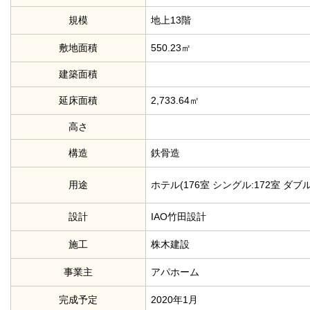
規模
地上13階
敷地面積
550.23㎡
建築面積
延床面積
2,733.64㎡
高さ
構造
鉄骨造
用途
ホテル(176室 シングル:172室 ダブル
設計
IAO竹田設計
施工
株木建設
事業主
アパホーム
完成予定
2020年1月