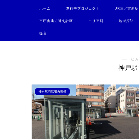
ホーム
進行中プロジェクト
JR三ノ宮新
市庁舎建て替え計画
エリア別
地域探訪
提言
― C
神戸駅
神戸駅前広場再整備