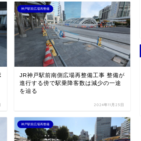
神戸駅前広場再整備
ポ
JR神戸駅前南側広場再整備工事 整備が
進行する傍で駅乗降客数は減少の一途
を辿る
日
2024年11月23日
神戸駅前広場再整備