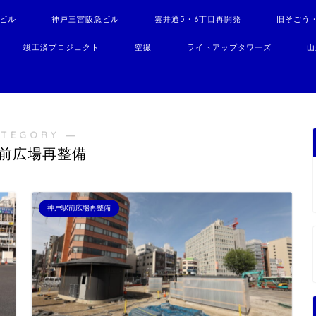
駅ビル
神戸三宮阪急ビル
雲井通5・6丁目再開発
旧そごう
竣工済プロジェクト
空撮
ライトアップタワーズ
山
ATEGORY ―
前広場再整備
神戸駅前広場再整備