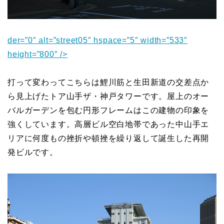
der=”0″ alt=”street05″ hspace=”5″ width=”533″
height=”800″ />
打って変わってこちらは鯉川筋と生田新道の交差点か
ら見上げたトア山手ザ・神戸タワーです。屋上のオー
バルガーデンを包む円形フレームはこの建物の印象を
強くしています。高層ビル空白地帯であった中山手エ
リアに何度もの挫折や頓挫を繰り返して誕生した再開
発ビルです。