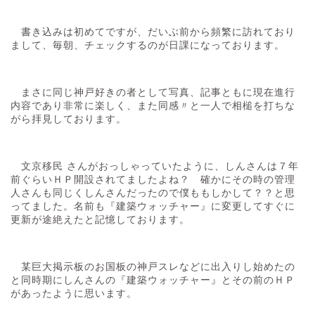
書き込みは初めてですが、だいぶ前から頻繁に訪れており
まして、毎朝、チェックするのが日課になっております。
まさに同じ神戸好きの者として写真、記事ともに現在進行
内容であり非常に楽しく、また同感〃と一人で相槌を打ちな
がら拝見しております。
文京移民 さんがおっしゃっていたように、しんさんは７年
前ぐらいＨＰ開設されてましたよね？ 確かにその時の管理
人さんも同じくしんさんだったので僕ももしかして？？と思
ってました。名前も『建築ウォッチャー』に変更してすぐに
更新が途絶えたと記憶しております。
某巨大掲示板のお国板の神戸スレなどに出入りし始めたの
と同時期にしんさんの『建築ウォッチャー』とその前のＨＰ
があったように思います。