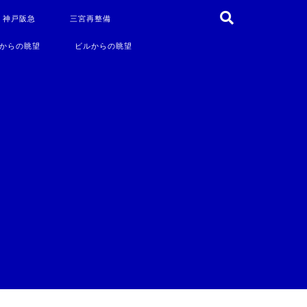
・神戸阪急
三宮再整備
からの眺望
ビルからの眺望