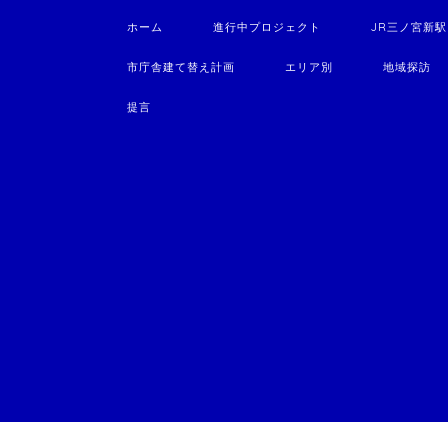
ホーム
進行中プロジェクト
JR三ノ宮新
市庁舎建て替え計画
エリア別
地域探訪
提言