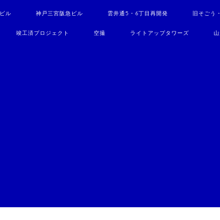
駅ビル
神戸三宮阪急ビル
雲井通5・6丁目再開発
旧そごう
竣工済プロジェクト
空撮
ライトアップタワーズ
山