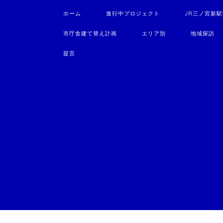
ホーム
進行中プロジェクト
JR三ノ宮新
市庁舎建て替え計画
エリア別
地域探訪
提言