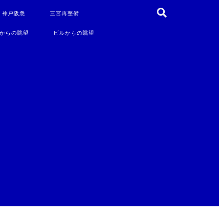
・神戸阪急
三宮再整備
からの眺望
ビルからの眺望