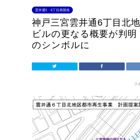
雲井通5・6丁目再開発
神戸三宮雲井通6丁目北地
ビルの更なる概要が判明
のシンボルに
ス