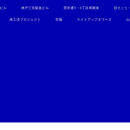
駅ビル
神戸三宮阪急ビル
雲井通5・6丁目再開発
旧そごう
竣工済プロジェクト
空撮
ライトアップタワーズ
山