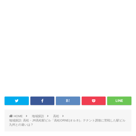
HOME
地域探訪
高松
地域探訪: 高松・JR高松駅ビル「高松ORNE(オルネ)」テナント誘致に苦戦した駅ビル
九州との違いは？