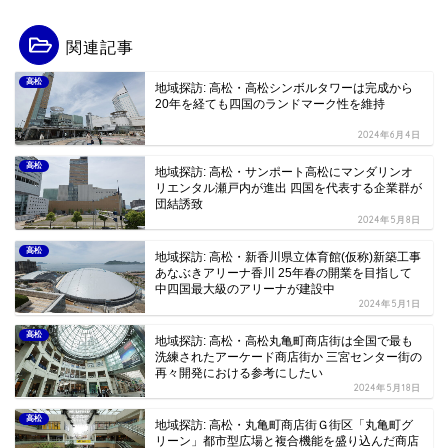
関連記事
高松
地域探訪: 高松・高松シンボルタワーは完成から
20年を経ても四国のランドマーク性を維持
2024年6月4日
高松
地域探訪: 高松・サンポート高松にマンダリンオ
リエンタル瀬戸内が進出 四国を代表する企業群が
団結誘致
2024年5月8日
高松
地域探訪: 高松・新香川県立体育館(仮称)新築工事
あなぶきアリーナ香川 25年春の開業を目指して
中四国最大級のアリーナが建設中
2024年5月1日
高松
地域探訪: 高松・高松丸亀町商店街は全国で最も
洗練されたアーケード商店街か 三宮センター街の
再々開発における参考にしたい
2024年5月18日
高松
地域探訪: 高松・丸亀町商店街Ｇ街区「丸亀町グ
リーン」都市型広場と複合機能を盛り込んだ商店