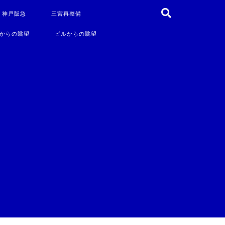
・神戸阪急
三宮再整備
からの眺望
ビルからの眺望