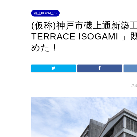
磯上KO2Aビル
(仮称)神戸市磯上通新築工事
TERRACE ISOGAM
めた！
ス