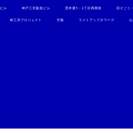
駅ビル
神戸三宮阪急ビル
雲井通5・6丁目再開発
旧そごう
竣工済プロジェクト
空撮
ライトアップタワーズ
山