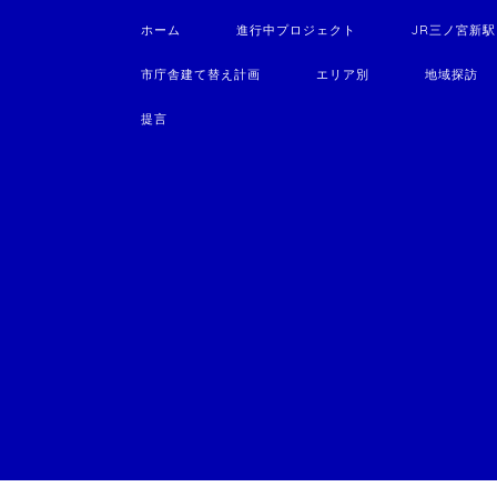
ホーム
進行中プロジェクト
JR三ノ宮新
市庁舎建て替え計画
エリア別
地域探訪
提言