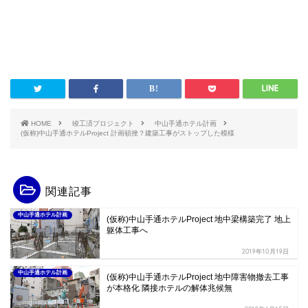
HOME
竣工済プロジェクト
中山手通ホテル計画
(仮称)中山手通ホテルProject 計画頓挫？建築工事がストップした模様
関連記事
中山手通ホテル計画
(仮称)中山手通ホテルProject 地中梁構築完了 地上
躯体工事へ
2019年10月19日
中山手通ホテル計画
(仮称)中山手通ホテルProject 地中障害物撤去工事
が本格化 隣接ホテルの解体兆候無