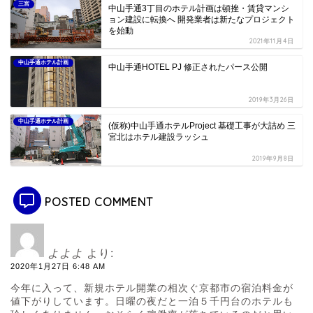
三宮
中山手通3丁目のホテル計画は頓挫・賃貸マンシ
ョン建設に転換へ 開発業者は新たなプロジェクト
を始動
2021年11月4日
中山手通ホテル計画
中山手通HOTEL PJ 修正されたパース公開
2019年3月26日
中山手通ホテル計画
(仮称)中山手通ホテルProject 基礎工事が大詰め 三
宮北はホテル建設ラッシュ
2019年9月8日
POSTED COMMENT
よよよ
より:
2020年1月27日 6:48 AM
今年に入って、新規ホテル開業の相次ぐ京都市の宿泊料金が
値下がりしています。日曜の夜だと一泊５千円台のホテルも