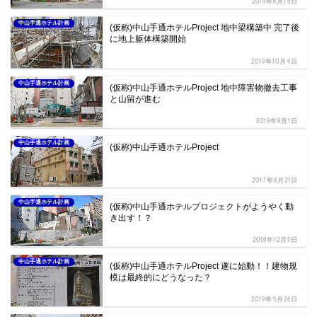
2019年6月15日
中山手通ホテル計画
(仮称)中山手通ホテルProject 地中梁構築中 完了後
に地上躯体構築開始
2019年10月4日
中山手通ホテル計画
(仮称)中山手通ホテルProject 地中障害物撤去工事
と山留が進む
2019年8月1日
中山手通ホテル計画
(仮称)中山手通ホテルProject
2017年6月21日
中山手通ホテル計画
(仮称)中山手通ホテルプロジェクトがようやく動
き出す！？
2018年12月9日
中山手通ホテル計画
(仮称)中山手通ホテルProject 遂に始動！！建物規
模は最終的にどうなった？
2019年5月26日