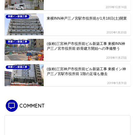
2019年10月14日
東横イン新築工事
東横INN神戸三ノ宮駅市役所前が1月18日(土)開業
2020年1月20日
東横イン新築工事
(仮称)三宮神戸市役所前ビル新築工事 東横INN神
戸三ノ宮市役所前 鉄骨建方開始への準備整う
2018年11月23日
東横イン新築工事
(仮称)三宮神戸市役所前ビル新築工事 東横イン神
戸三ノ宮駅市役所前 1階の足場も撤去
2019年5月31日
COMMENT