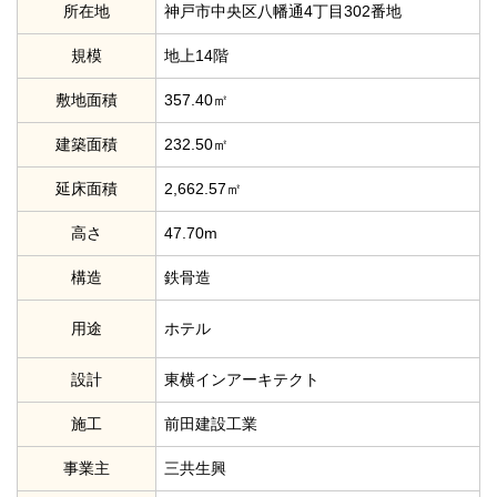
所在地
神戸市中央区八幡通4丁目302番地
規模
地上14階
敷地面積
357.40㎡
建築面積
232.50㎡
延床面積
2,662.57㎡
高さ
47.70m
構造
鉄骨造
用途
ホテル
設計
東横インアーキテクト
施工
前田建設工業
事業主
三共生興