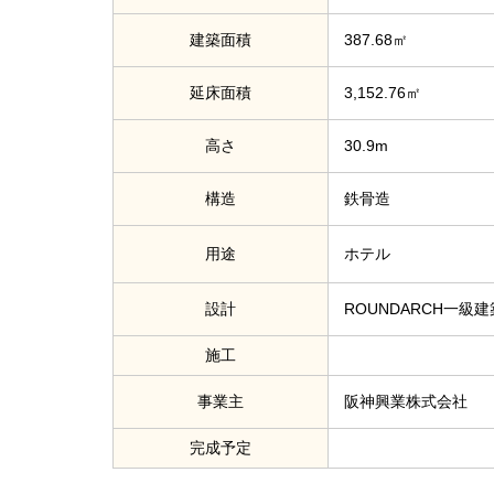
建築面積
387.68㎡
延床面積
3,152.76㎡
高さ
30.9m
構造
鉄骨造
用途
ホテル
設計
ROUNDARCH一級
施工
事業主
阪神興業株式会社
完成予定