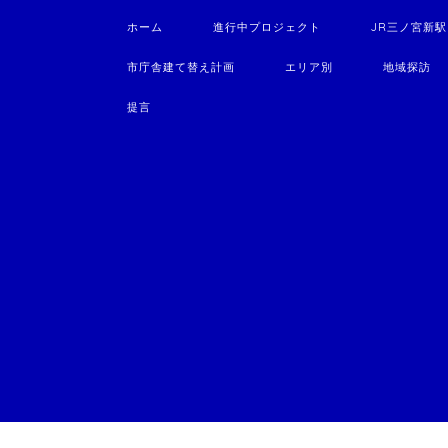
ホーム
進行中プロジェクト
JR三ノ宮新
市庁舎建て替え計画
エリア別
地域探訪
提言