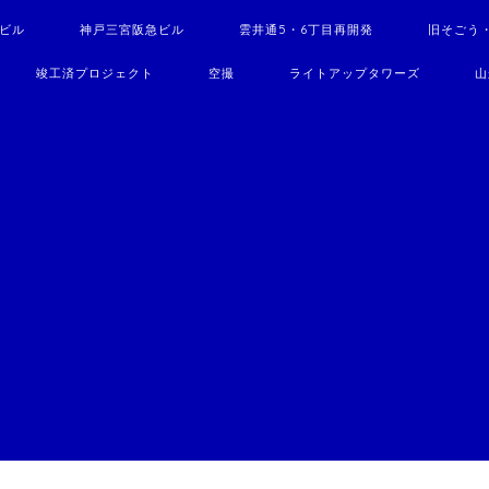
駅ビル
神戸三宮阪急ビル
雲井通5・6丁目再開発
旧そごう
竣工済プロジェクト
空撮
ライトアップタワーズ
山