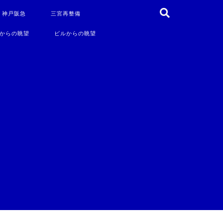
・神戸阪急
三宮再整備
からの眺望
ビルからの眺望