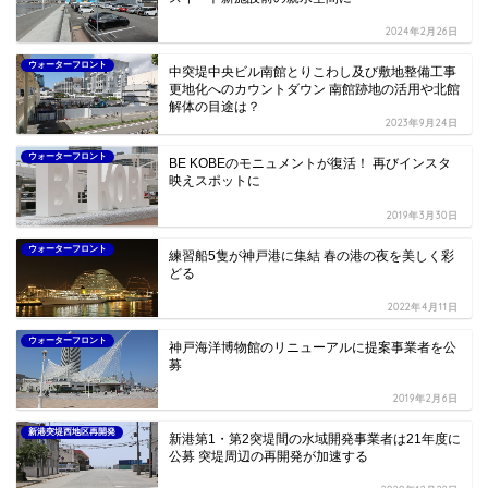
2024年2月26日
ウォーターフロント
中突堤中央ビル南館とりこわし及び敷地整備工事
更地化へのカウントダウン 南館跡地の活用や北館
解体の目途は？
2023年9月24日
ウォーターフロント
BE KOBEのモニュメントが復活！ 再びインスタ
映えスポットに
2019年3月30日
ウォーターフロント
練習船5隻が神戸港に集結 春の港の夜を美しく彩
どる
2022年4月11日
ウォーターフロント
神戸海洋博物館のリニューアルに提案事業者を公
募
2019年2月6日
新港突堤西地区再開発
新港第1・第2突堤間の水域開発事業者は21年度に
公募 突堤周辺の再開発が加速する