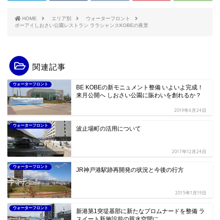
HOME
エリア別
ウォーターフロント
ポーアイしおさい公園レストラン ララシャンスKOBEの夜景
関連記事
ウォーターフロント
BE KOBEの新モニュメント整備 いよいよ完成！
来月公開へ しおさい公園に賑わいを創れるか？
2019年6月24日
ウォーターフロント
波止場町の活用について
2017年12月24日
ウォーターフロント
JR神戸港駅跡再開発の状況と今後の行方
2015年1月19日
ウォーターフロント
新港第1突堤基部に新たなプロムナードを整備 ラ
スイート新施設前の親水空間に