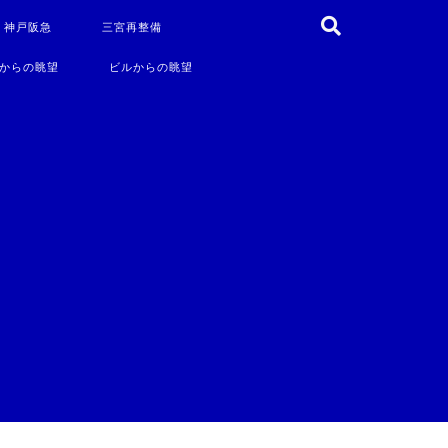
・神戸阪急
三宮再整備
からの眺望
ビルからの眺望