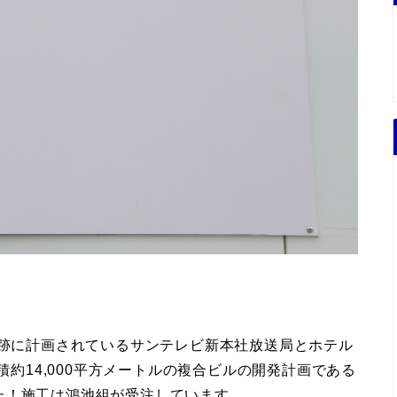
場跡に計画されているサンテレビ新本社放送局とホテル
積約14,000平方メートルの複合ビルの開発計画である
た！施工は鴻池組が受注しています。