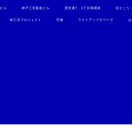
駅ビル
神戸三宮阪急ビル
雲井通5・6丁目再開発
旧そごう
竣工済プロジェクト
空撮
ライトアップタワーズ
山