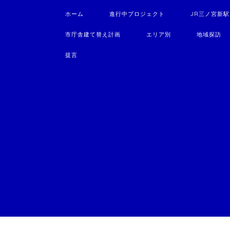
ホーム
進行中プロジェクト
JR三ノ宮新
市庁舎建て替え計画
エリア別
地域探訪
提言