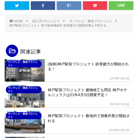
HOME
竣工済プロジェクト
サンテレビ・聚楽プロジェクト
神戸駅前プロジェクト 地下躯体構築中 鉄骨建方の開始時期を予想する
関連記事
サンテレビ・聚楽プロジェ
(仮称)神戸駅前プロジェクト 鉄骨建方が開始され
クト
る！
2019年10月9日
サンテレビ・聚楽プロジェ
神戸駅前プロジェクト 建物竣工も間近 神戸ホテ
クト
ルジュラクは21年4月3日開業予定！
2020年11月9日
サンテレビ・聚楽プロジェ
神戸駅前プロジェクト 敷地内で測量作業が開始さ
クト
れる
2018年12月21日