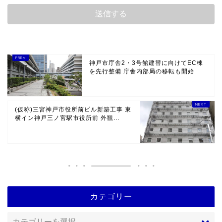
神戸市庁舎2・3号館建替に向けてEC棟
を先行整備 庁舎内部局の移転も開始
(仮称)三宮神戸市役所前ビル新築工事 東
横イン神戸三ノ宮駅市役所前 外観...
カテゴリー