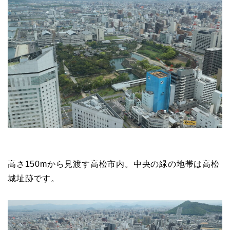
高さ150mから見渡す高松市内。中央の緑の地帯は高松
城址跡です。