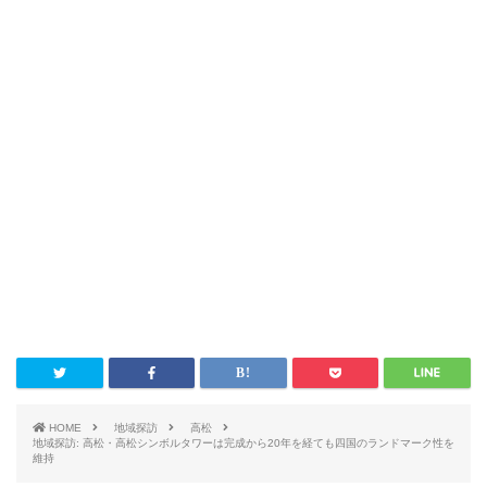
HOME
地域探訪
高松
地域探訪: 高松・高松シンボルタワーは完成から20年を経ても四国のランドマーク性を
維持