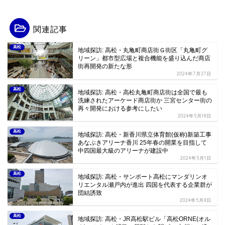
関連記事
高松
地域探訪: 高松・丸亀町商店街Ｇ街区「丸亀町グ
リーン」都市型広場と複合機能を盛り込んだ商店
街再開発の新たな形
2024年7月27日
高松
地域探訪: 高松・高松丸亀町商店街は全国で最も
洗練されたアーケード商店街か 三宮センター街の
再々開発における参考にしたい
2024年5月18日
高松
地域探訪: 高松・新香川県立体育館(仮称)新築工事
あなぶきアリーナ香川 25年春の開業を目指して
中四国最大級のアリーナが建設中
2024年5月1日
高松
地域探訪: 高松・サンポート高松にマンダリンオ
リエンタル瀬戸内が進出 四国を代表する企業群が
団結誘致
2024年5月8日
高松
地域探訪: 高松・JR高松駅ビル「高松ORNE(オル