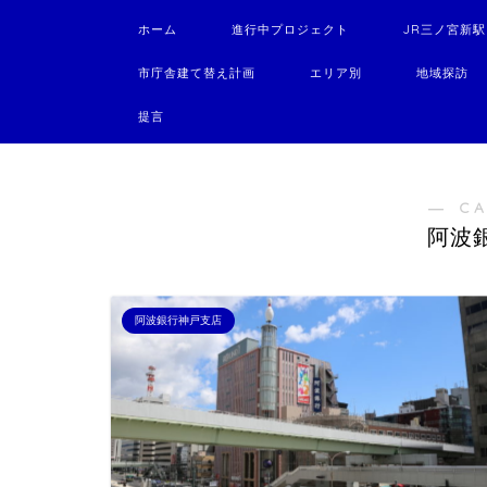
ホーム
進行中プロジェクト
JR三ノ宮新
市庁舎建て替え計画
エリア別
地域探訪
提言
― C
阿波
阿波銀行神戸支店