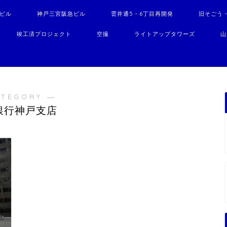
駅ビル
神戸三宮阪急ビル
雲井通5・6丁目再開発
旧そごう
竣工済プロジェクト
空撮
ライトアップタワーズ
山
ATEGORY ―
銀行神戸支店